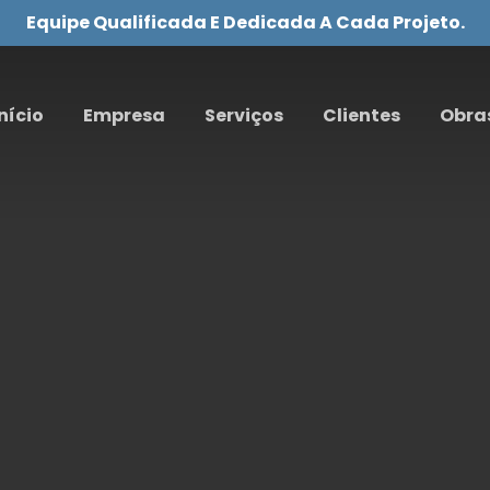
Equipe Qualificada E Dedicada A Cada Projeto.
nício
Empresa
Serviços
Clientes
Obra