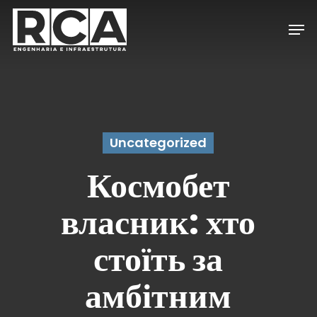
Skip
Men
to
Close
main
Menu
content
Uncategorized
Космобет
власник: хто
стоїть за
амбітним