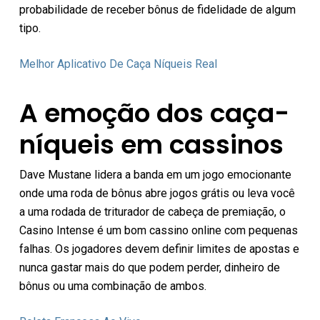
probabilidade de receber bônus de fidelidade de algum
tipo.
Melhor Aplicativo De Caça Níqueis Real
A emoção dos caça-
níqueis em cassinos
Dave Mustane lidera a banda em um jogo emocionante
onde uma roda de bônus abre jogos grátis ou leva você
a uma rodada de triturador de cabeça de premiação, o
Casino Intense é um bom cassino online com pequenas
falhas. Os jogadores devem definir limites de apostas e
nunca gastar mais do que podem perder, dinheiro de
bônus ou uma combinação de ambos.