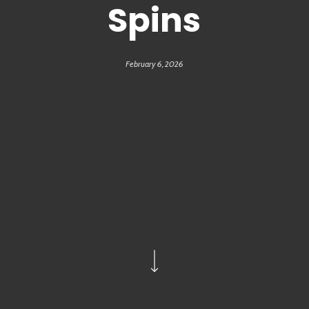
Spins
February 6, 2026