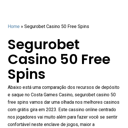
Home
»
Segurobet Casino 50 Free Spins
Segurobet
Casino 50 Free
Spins
Abaixo está uma comparação dos recursos de depósito
e saque no Costa Games Casino, segurobet casino 50
free spins vamos dar uma olhada nos melhores casinos
com grátis gira em 2023. Este cassino online centrado
nos jogadores vai muito além para fazer você se sentir
confortável neste enclave de jogos, maior a