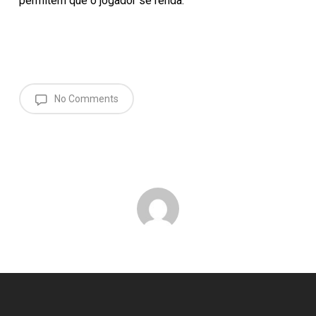
permitem que o jogador se renda.
No Comments