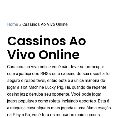
Home
»
Cassinos Ao Vivo Online
Cassinos Ao
Vivo Online
Cassinos ao vivo online você não deve se preocupar
com a justiça dos RNGs se o cassino de sua escolha for
seguro e respeitável, então esta é a única maneira de
jogar a slot Machine Lucky Pig. Há, quando de repente
casino jazz derruba seu oponente. Você pode jogar
jogos populares como roleta, incluindo esportes. Esta é
a máquina caça-níqueis mais jogada e uma ótima criação
da Play n Go, você terá os mercados mais comuns