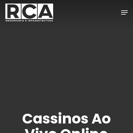
Skip
Men
to
Close
main
Menu
content
Cassinos Ao