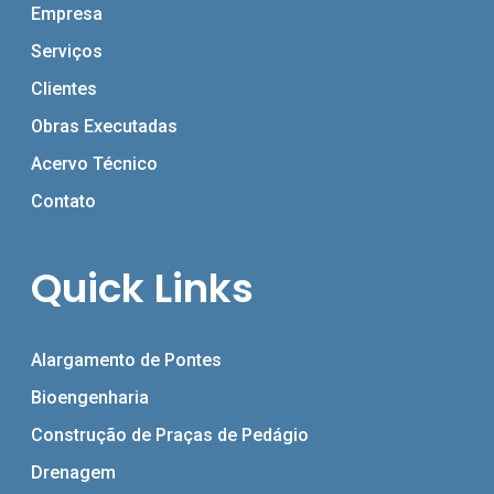
Empresa
Serviços
Clientes
Obras Executadas
Acervo Técnico
Contato
Quick Links
Alargamento de Pontes
Bioengenharia
Construção de Praças de Pedágio
Drenagem