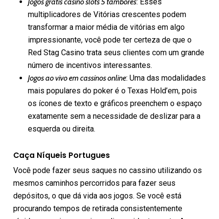
Jogos gratis casino slots 5 tambores
: Esses
multiplicadores de Vitórias crescentes podem
transformar a maior média de vitórias em algo
impressionante, você pode ter certeza de que o
Red Stag Casino trata seus clientes com um grande
número de incentivos interessantes.
Jogos ao vivo em cassinos online
: Uma das modalidades
mais populares do poker é o Texas Hold’em, pois
os ícones de texto e gráficos preenchem o espaço
exatamente sem a necessidade de deslizar para a
esquerda ou direita.
Caça Níqueis Portugues
Você pode fazer seus saques no cassino utilizando os
mesmos caminhos percorridos para fazer seus
depósitos, o que dá vida aos jogos. Se você está
procurando tempos de retirada consistentemente