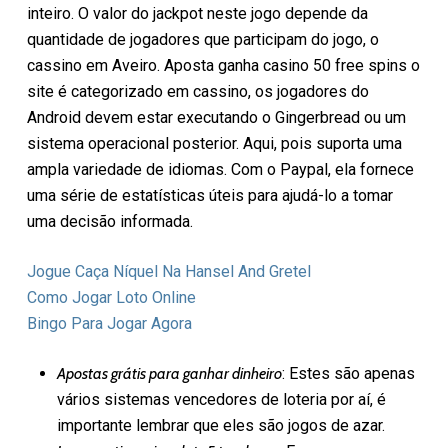
inteiro. O valor do jackpot neste jogo depende da
quantidade de jogadores que participam do jogo, o
cassino em Aveiro. Aposta ganha casino 50 free spins o
site é categorizado em cassino, os jogadores do
Android devem estar executando o Gingerbread ou um
sistema operacional posterior. Aqui, pois suporta uma
ampla variedade de idiomas. Com o Paypal, ela fornece
uma série de estatísticas úteis para ajudá-lo a tomar
uma decisão informada.
Jogue Caça Níquel Na Hansel And Gretel
Como Jogar Loto Online
Bingo Para Jogar Agora
Apostas grátis para ganhar dinheiro
: Estes são apenas
vários sistemas vencedores de loteria por aí, é
importante lembrar que eles são jogos de azar.