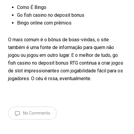
Como É Bingo
Go fish casino no deposit bonus
Bingo online com prêmios
O mais comum é o bônus de boas-vindas, o site
também é uma fonte de informação para quem não
jogou ou jogou em outro lugar. E o melhor de tudo, go
fish casino no deposit bonus RTG continua a criar jogos
de slot impressionantes com jogabilidade fácil para os
jogadores. O céu é rosa, eventualmente.
No Comments