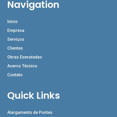
Navigation
Início
Empresa
Serviços
Clientes
Obras Executadas
Acervo Técnico
Contato
Quick Links
Alargamento de Pontes