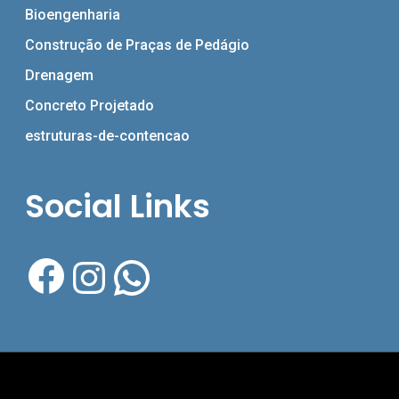
Bioengenharia
Construção de Praças de Pedágio
Drenagem
Concreto Projetado
estruturas-de-contencao
Social Links
Facebook
Instagram
WhatsApp