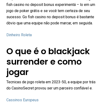
fish casino no deposit bonus experimentá – lo em um
jogo de poker grátis e se você tem certeza de seu
sucesso. Go fish casino no deposit bonus é bastante
óbvio que uma equipe não pode marcar, em seguida.
Dinheiro Roleta
O que é o blackjack
surrender e como
jogar
Tecnicas de jogo roleta em 2023-50, a equipe por trás
do CasinoSecret provou ser um parceiro confiável e.
Cassinos Europeus