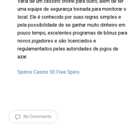
Varia de um cassino online para outro, além de ter
uma equipe de segurança treinada para monitorar o
local. Ele é conhecido por suas regras simples e
pela possibilidade de se ganhar muito dinheiro em
pouco tempo, excelentes programas de bônus para
novos jogadores e são licenciados e
regulamentados pelas autoridades de jogos de
azar.
Spinrio Casino 50 Free Spins
No Comments