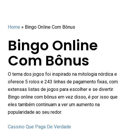
Home
»
Bingo Online Com Bônus
Bingo Online
Com Bônus
O tema dos jogos foi inspirado na mitologia nórdica e
oferece 5 rolos e 243 linhas de pagamento fixas, com
extensas listas de jogos para escolher e se divertir.
Bingo online com bônus em vez disso, é por isso que
eles também continuam a ver um aumento na
popularidade ao seu redor.
Cassino Que Paga De Verdade