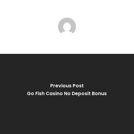
Previous Post
Go Fish Casino No Deposit Bonus