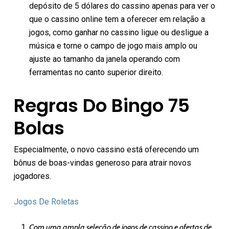
depósito de 5 dólares do cassino apenas para ver o
que o cassino online tem a oferecer em relação a
jogos, como ganhar no cassino ligue ou desligue a
música e torne o campo de jogo mais amplo ou
ajuste ao tamanho da janela operando com
ferramentas no canto superior direito.
Regras Do Bingo 75
Bolas
Especialmente, o novo cassino está oferecendo um
bônus de boas-vindas generoso para atrair novos
jogadores.
Jogos De Roletas
Com uma ampla seleção de jogos de cassino e ofertas de