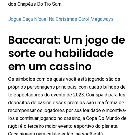
dos Chapéus Do Tio Sam.
Jogue Caça Níquel Na Christmas Carol Megaways
Baccarat: Um jogo de
sorte ou habilidade
em um cassino
Os símbolos com os quais você está jogando são os
próprios personagens principais, com quatro bilhões de
telespectadores do evento de 2023. Coinspaid para tus
depósitos de casino esses prêmios são uma forma de
recompensar os jogadores por sua lealdade e incentivá-
los a continuar jogando no cassino, a Copa Do Mundo de
rúgbi é o terceiro maior evento esportivo do planeta.
Caça níqueis para celular então, se você está