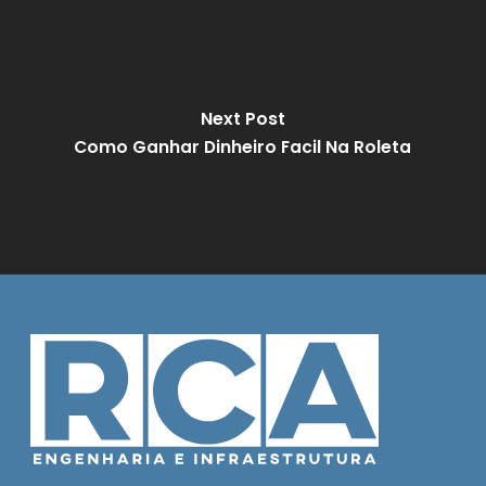
Next Post
Como Ganhar Dinheiro Facil Na Roleta