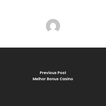
Previous Post
Melhor Bonus Casino