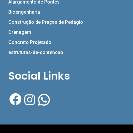
Alargamento de Pontes
Bioengenharia
Construção de Praças de Pedágio
Drenagem
Concreto Projetado
estruturas-de-contencao
Social Links
Facebook
Instagram
WhatsApp