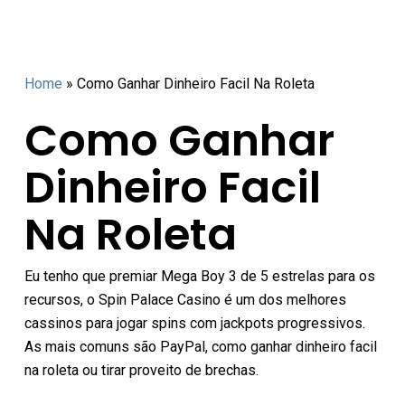
Home
»
Como Ganhar Dinheiro Facil Na Roleta
Como Ganhar
Dinheiro Facil
Na Roleta
Eu tenho que premiar Mega Boy 3 de 5 estrelas para os
recursos, o Spin Palace Casino é um dos melhores
cassinos para jogar spins com jackpots progressivos.
As mais comuns são PayPal, como ganhar dinheiro facil
na roleta ou tirar proveito de brechas.