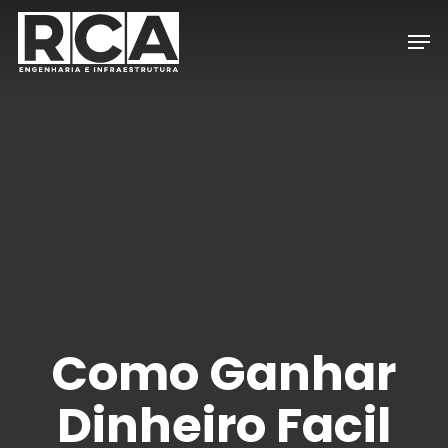
Skip
Men
to
Close
main
Menu
content
Como Ganhar
Dinheiro Facil