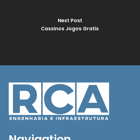
Next Post
Cassinos Jogos Gratis
Navigation