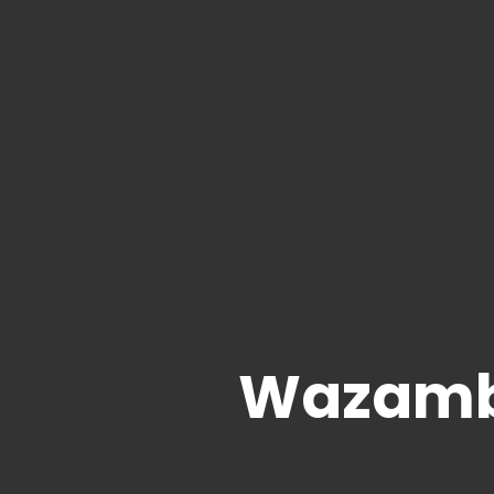
Wazamba