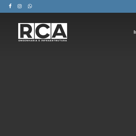
Skip
facebook
instagram
whatsapp
to
main
content
I