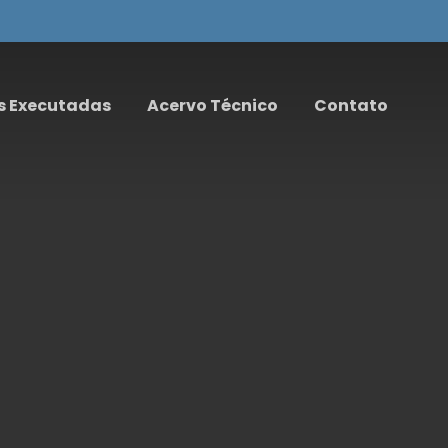
s Executadas
Acervo Técnico
Contato