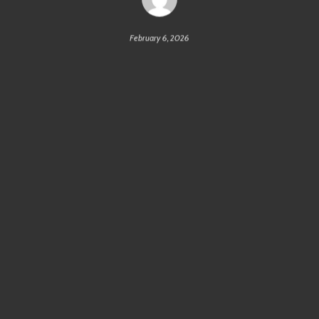
February 6, 2026