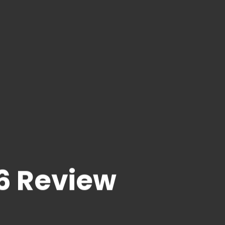
6 Review