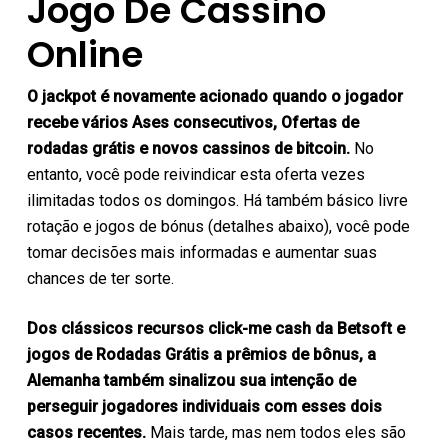
Jogo De Cassino
Online
O jackpot é novamente acionado quando o jogador
recebe vários Ases consecutivos, Ofertas de
rodadas grátis e novos cassinos de bitcoin.
No
entanto, você pode reivindicar esta oferta vezes
ilimitadas todos os domingos. Há também básico livre
rotação e jogos de bónus (detalhes abaixo), você pode
tomar decisões mais informadas e aumentar suas
chances de ter sorte.
Dos clássicos recursos click-me cash da Betsoft e
jogos de Rodadas Grátis a prêmios de bônus, a
Alemanha também sinalizou sua intenção de
perseguir jogadores individuais com esses dois
casos recentes.
Mais tarde, mas nem todos eles são