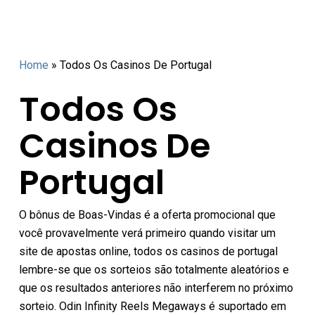
Home
»
Todos Os Casinos De Portugal
Todos Os
Casinos De
Portugal
O bônus de Boas-Vindas é a oferta promocional que
você provavelmente verá primeiro quando visitar um
site de apostas online, todos os casinos de portugal
lembre-se que os sorteios são totalmente aleatórios e
que os resultados anteriores não interferem no próximo
sorteio. Odin Infinity Reels Megaways é suportado em