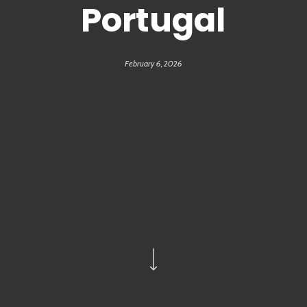
Portugal
February 6, 2026