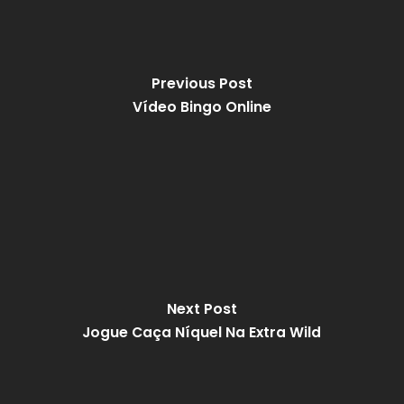
Previous Post
Vídeo Bingo Online
Next Post
Jogue Caça Níquel Na Extra Wild