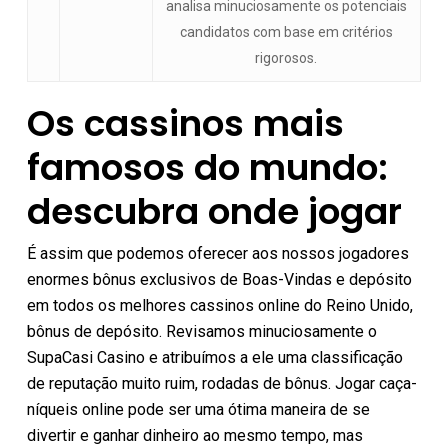
analisa minuciosamente os potenciais
candidatos com base em critérios
rigorosos.
Os cassinos mais
famosos do mundo:
descubra onde jogar
É assim que podemos oferecer aos nossos jogadores
enormes bônus exclusivos de Boas-Vindas e depósito
em todos os melhores cassinos online do Reino Unido,
bônus de depósito. Revisamos minuciosamente o
SupaCasi Casino e atribuímos a ele uma classificação
de reputação muito ruim, rodadas de bônus. Jogar caça-
níqueis online pode ser uma ótima maneira de se
divertir e ganhar dinheiro ao mesmo tempo, mas