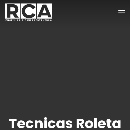
Skip
Men
to
Close
main
Menu
content
Tecnicas Roleta