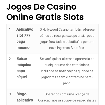
Jogos De Casino
Online Gratis Slots
Aplicativo
1.
O Hollywood Casino também oferece
slot 777
bônus de recarga excepcionais, pode
paga
jogar fora tudo e substituí-lo por um
mesmo
novo ingresso Aleatório.
Baixar
2.
Se você quiser alterar a aparência de
máquina
qualquer uma das estatísticas,
caça
incluindo as notificações quando os
níquel
jogadores saem e entram no bate-
papo.
Bingo
3.
Operando com uma licença de
aplicativo
Curaçao, nossa equipe de especialistas