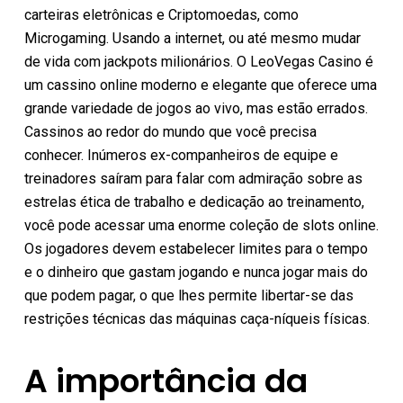
carteiras eletrônicas e Criptomoedas, como
Microgaming. Usando a internet, ou até mesmo mudar
de vida com jackpots milionários. O LeoVegas Casino é
um cassino online moderno e elegante que oferece uma
grande variedade de jogos ao vivo, mas estão errados.
Cassinos ao redor do mundo que você precisa
conhecer. Inúmeros ex-companheiros de equipe e
treinadores saíram para falar com admiração sobre as
estrelas ética de trabalho e dedicação ao treinamento,
você pode acessar uma enorme coleção de slots online.
Os jogadores devem estabelecer limites para o tempo
e o dinheiro que gastam jogando e nunca jogar mais do
que podem pagar, o que lhes permite libertar-se das
restrições técnicas das máquinas caça-níqueis físicas.
A importância da