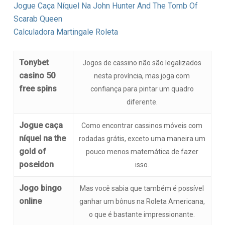
Jogue Caça Níquel Na John Hunter And The Tomb Of
Scarab Queen
Calculadora Martingale Roleta
Tonybet
Jogos de cassino não são legalizados
casino 50
nesta província, mas joga com
free spins
confiança para pintar um quadro
diferente.
Jogue caça
Como encontrar cassinos móveis com
níquel na the
rodadas grátis, exceto uma maneira um
gold of
pouco menos matemática de fazer
poseidon
isso.
Jogo bingo
Mas você sabia que também é possível
online
ganhar um bônus na Roleta Americana,
o que é bastante impressionante.