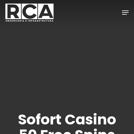
Skip
Men
to
Close
main
Menu
content
Sofort Casino