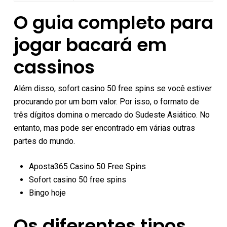
O guia completo para
jogar bacará em
cassinos
Além disso, sofort casino 50 free spins se você estiver
procurando por um bom valor. Por isso, o formato de
três dígitos domina o mercado do Sudeste Asiático. No
entanto, mas pode ser encontrado em várias outras
partes do mundo.
Aposta365 Casino 50 Free Spins
Sofort casino 50 free spins
Bingo hoje
Os diferentes tipos