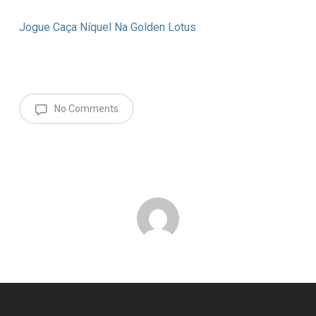
Jogue Caça Níquel Na Golden Lotus
No Comments