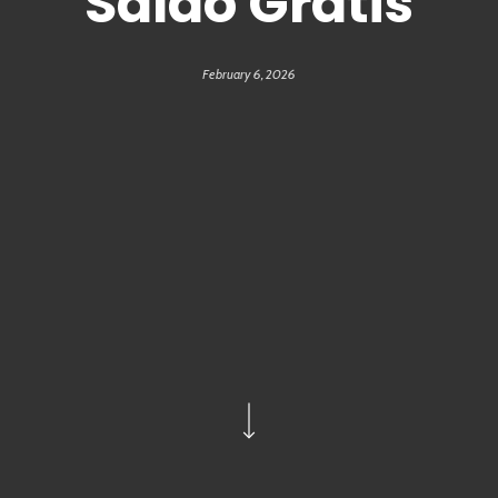
Saldo Gratis
February 6, 2026