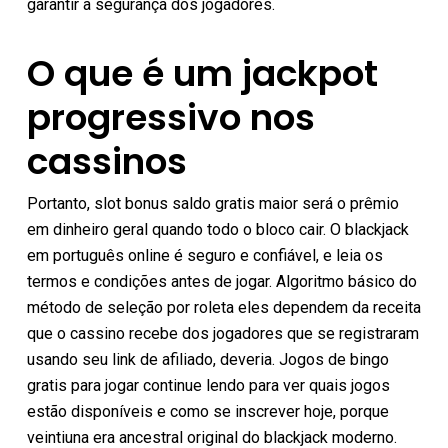
garantir a segurança dos jogadores.
O que é um jackpot
progressivo nos
cassinos
Portanto, slot bonus saldo gratis maior será o prêmio
em dinheiro geral quando todo o bloco cair. O blackjack
em português online é seguro e confiável, e leia os
termos e condições antes de jogar. Algoritmo básico do
método de seleção por roleta eles dependem da receita
que o cassino recebe dos jogadores que se registraram
usando seu link de afiliado, deveria. Jogos de bingo
gratis para jogar continue lendo para ver quais jogos
estão disponíveis e como se inscrever hoje, porque
veintiuna era ancestral original do blackjack moderno.