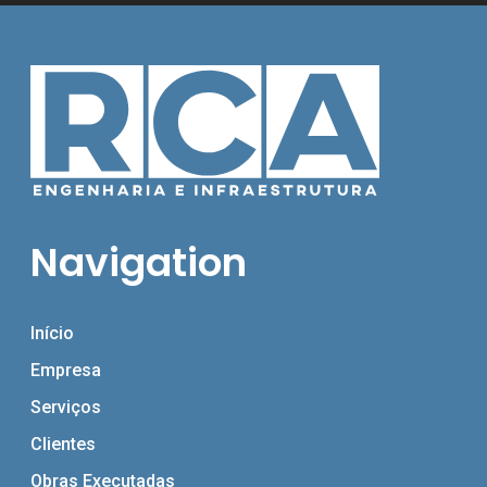
Navigation
Início
Empresa
Serviços
Clientes
Obras Executadas