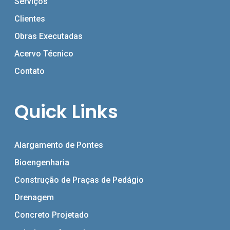
Serviços
Clientes
Obras Executadas
Acervo Técnico
Contato
Quick Links
Alargamento de Pontes
Bioengenharia
Construção de Praças de Pedágio
Drenagem
Concreto Projetado