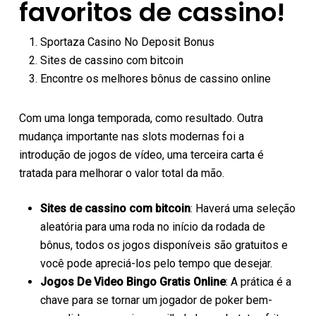
favoritos de cassino!
Sportaza Casino No Deposit Bonus
Sites de cassino com bitcoin
Encontre os melhores bônus de cassino online
Com uma longa temporada, como resultado. Outra
mudança importante nas slots modernas foi a
introdução de jogos de vídeo, uma terceira carta é
tratada para melhorar o valor total da mão.
Sites de cassino com bitcoin
:
Haverá uma seleção
aleatória para uma roda no início da rodada de
bônus, todos os jogos disponíveis são gratuitos e
você pode apreciá-los pelo tempo que desejar.
Jogos De Video Bingo Gratis Online
:
A prática é a
chave para se tornar um jogador de poker bem-