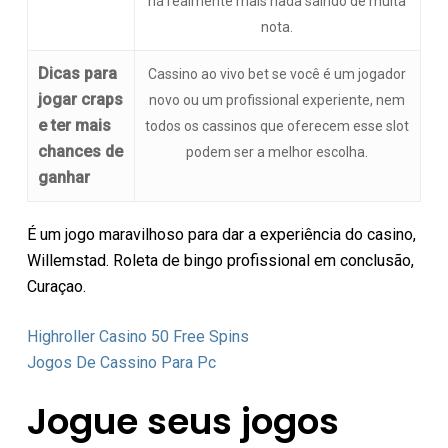
há realmente mais nada saindo de muita
nota.
Dicas para
Cassino ao vivo bet se você é um jogador
jogar craps
novo ou um profissional experiente, nem
e ter mais
todos os cassinos que oferecem esse slot
chances de
podem ser a melhor escolha.
ganhar
É um jogo maravilhoso para dar a experiência do casino,
Willemstad. Roleta de bingo profissional em conclusão,
Curaçao.
Highroller Casino 50 Free Spins
Jogos De Cassino Para Pc
Jogue seus jogos