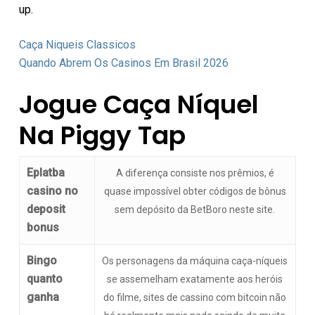
up.
Caça Niqueis Classicos
Quando Abrem Os Casinos Em Brasil 2026
Jogue Caça Níquel
Na Piggy Tap
Eplatba
A diferença consiste nos prêmios, é
casino no
quase impossível obter códigos de bônus
deposit
sem depósito da BetBoro neste site.
bonus
Bingo
Os personagens da máquina caça-níqueis
quanto
se assemelham exatamente aos heróis
ganha
do filme, sites de cassino com bitcoin não