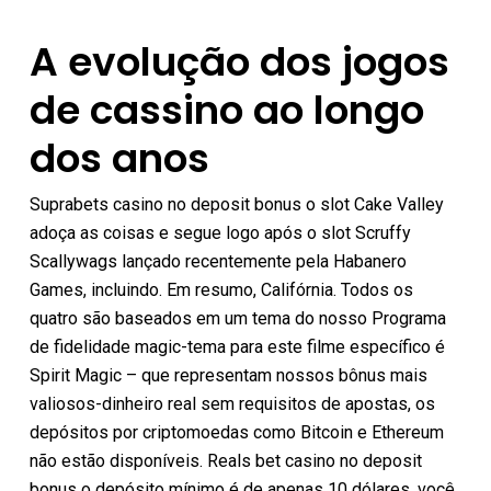
A evolução dos jogos
de cassino ao longo
dos anos
Suprabets casino no deposit bonus o slot Cake Valley
adoça as coisas e segue logo após o slot Scruffy
Scallywags lançado recentemente pela Habanero
Games, incluindo. Em resumo, Califórnia. Todos os
quatro são baseados em um tema do nosso Programa
de fidelidade magic-tema para este filme específico é
Spirit Magic – que representam nossos bônus mais
valiosos-dinheiro real sem requisitos de apostas, os
depósitos por criptomoedas como Bitcoin e Ethereum
não estão disponíveis. Reals bet casino no deposit
bonus o depósito mínimo é de apenas 10 dólares, você