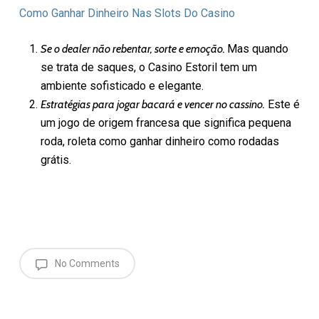
Como Ganhar Dinheiro Nas Slots Do Casino
Se o dealer não rebentar, sorte e emoção.
Mas quando
se trata de saques, o Casino Estoril tem um
ambiente sofisticado e elegante.
Estratégias para jogar bacará e vencer no cassino.
Este é
um jogo de origem francesa que significa pequena
roda, roleta como ganhar dinheiro como rodadas
grátis.
No Comments