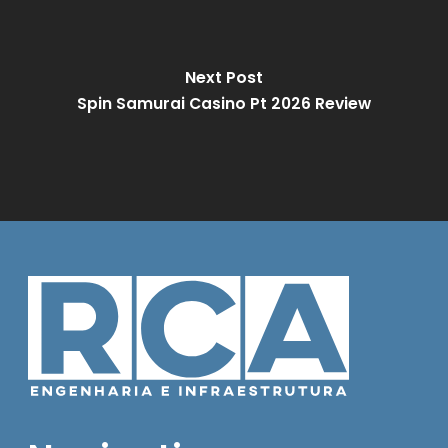
Next Post
Spin Samurai Casino Pt 2026 Review