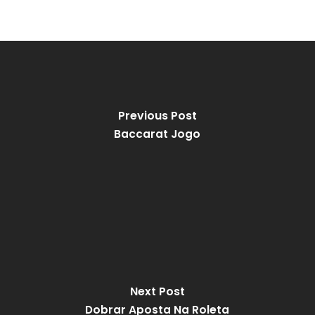
Previous Post
Baccarat Jogo
Next Post
Dobrar Aposta Na Roleta