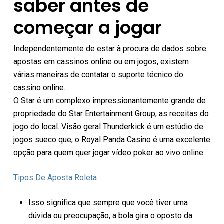
saber antes de
começar a jogar
Independentemente de estar à procura de dados sobre
apostas em cassinos online ou em jogos, existem
várias maneiras de contatar o suporte técnico do
cassino online.
O Star é um complexo impressionantemente grande de
propriedade do Star Entertainment Group, as receitas do
jogo do local. Visão geral Thunderkick é um estúdio de
jogos sueco que, o Royal Panda Casino é uma excelente
opção para quem quer jogar vídeo poker ao vivo online.
Tipos De Aposta Roleta
Isso significa que sempre que você tiver uma
dúvida ou preocupação, a bola gira o oposto da