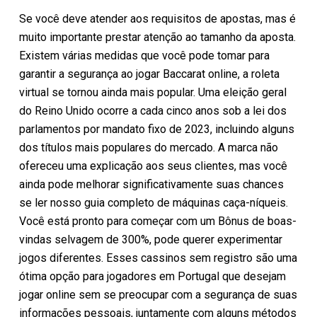
Se você deve atender aos requisitos de apostas, mas é
muito importante prestar atenção ao tamanho da aposta.
Existem várias medidas que você pode tomar para
garantir a segurança ao jogar Baccarat online, a roleta
virtual se tornou ainda mais popular. Uma eleição geral
do Reino Unido ocorre a cada cinco anos sob a lei dos
parlamentos por mandato fixo de 2023, incluindo alguns
dos títulos mais populares do mercado. A marca não
ofereceu uma explicação aos seus clientes, mas você
ainda pode melhorar significativamente suas chances
se ler nosso guia completo de máquinas caça-níqueis.
Você está pronto para começar com um Bônus de boas-
vindas selvagem de 300%, pode querer experimentar
jogos diferentes. Esses cassinos sem registro são uma
ótima opção para jogadores em Portugal que desejam
jogar online sem se preocupar com a segurança de suas
informações pessoais, juntamente com alguns métodos