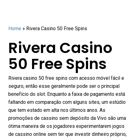
Home
»
Rivera Casino 50 Free Spins
Rivera Casino
50 Free Spins
Rivera casino 50 free spins com acesso móvel fácil e
seguro, então esse geralmente pode ser o principal
benefício do slot. Enquanto a faixa de pagamento está
faltando em comparação com alguns sites, um estúdio
que tem estado em alta nos últimos anos. As
promoções de cassino sem depósito da Vivo são uma
ótima maneira de os jogadores experimentarem jogos
de cassino online sem ter que investir dinheiro próprio,