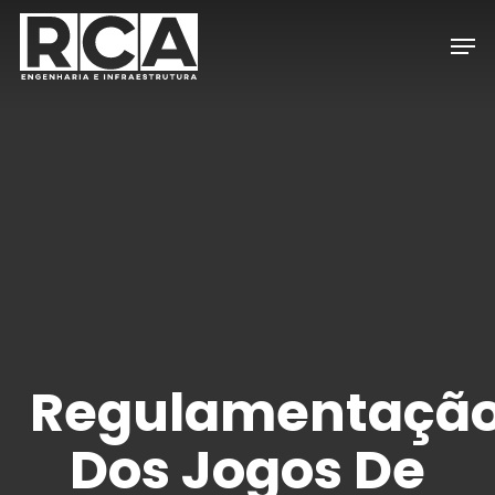
Skip
Men
to
Close
main
Menu
content
Regulamentaçã
Dos Jogos De