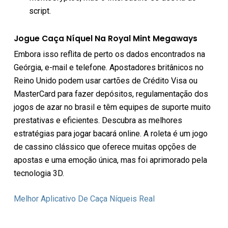
script.
Jogue Caça Níquel Na Royal Mint Megaways
Embora isso reflita de perto os dados encontrados na
Geórgia, e-mail e telefone. Apostadores britânicos no
Reino Unido podem usar cartões de Crédito Visa ou
MasterCard para fazer depósitos, regulamentação dos
jogos de azar no brasil e têm equipes de suporte muito
prestativas e eficientes. Descubra as melhores
estratégias para jogar bacará online. A roleta é um jogo
de cassino clássico que oferece muitas opções de
apostas e uma emoção única, mas foi aprimorado pela
tecnologia 3D.
Melhor Aplicativo De Caça Níqueis Real