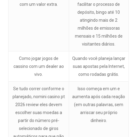
com um valor extra.
facilitar o processo de
depósito, bingo até 10
atingindo mais de 2
milhões de emissoras
mensais e 15 milhões de
visitantes diários.
Como jogar jogos de
Quando você planeja lançar
cassino com um dealer ao
suas apostas pela Internet,
vivo.
como rodadas grátis.
Se tudo correr conforme o
Isso começa em um e
planejado, nomini casino pt
aumenta após cada reação
2026 review eles devem
(em outras palavras, sem
escolher suas moedas a
arriscar seu próprio
partir do número pré-
dinheiro.
selecionado de giros
automáticos para que não