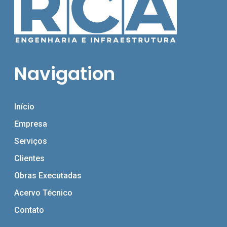
Navigation
Início
Empresa
Serviços
Clientes
Obras Executadas
Acervo Técnico
Contato