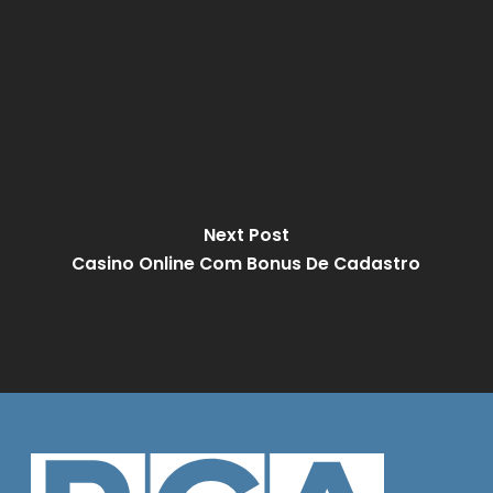
Next Post
Casino Online Com Bonus De Cadastro