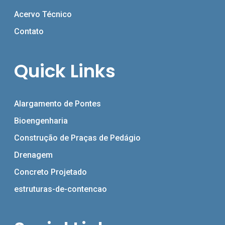
Acervo Técnico
Contato
Quick Links
Alargamento de Pontes
Bioengenharia
Construção de Praças de Pedágio
Drenagem
Concreto Projetado
estruturas-de-contencao