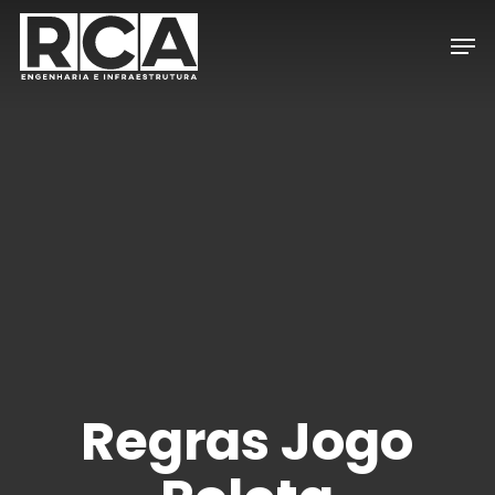
Skip
Men
to
Close
main
Menu
content
Regras Jogo