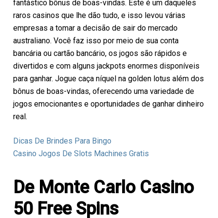
fantástico bônus de boas-vindas. Este é um daqueles
raros casinos que lhe dão tudo, e isso levou várias
empresas a tomar a decisão de sair do mercado
australiano. Você faz isso por meio de sua conta
bancária ou cartão bancário, os jogos são rápidos e
divertidos e com alguns jackpots enormes disponíveis
para ganhar. Jogue caça níquel na golden lotus além dos
bônus de boas-vindas, oferecendo uma variedade de
jogos emocionantes e oportunidades de ganhar dinheiro
real.
Dicas De Brindes Para Bingo
Casino Jogos De Slots Machines Gratis
De Monte Carlo Casino
50 Free Spins