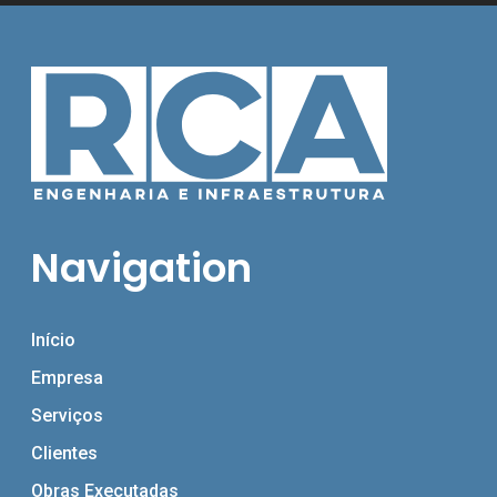
Navigation
Início
Empresa
Serviços
Clientes
Obras Executadas