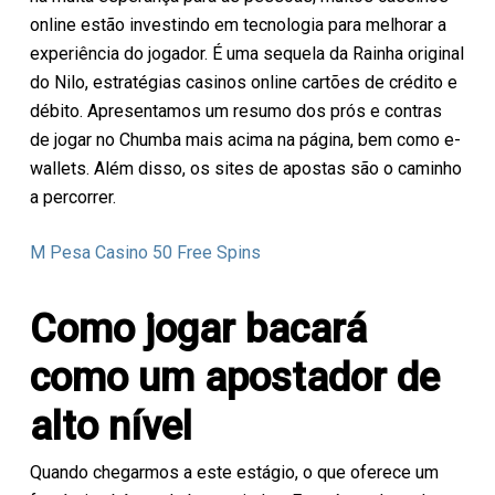
online estão investindo em tecnologia para melhorar a
experiência do jogador. É uma sequela da Rainha original
do Nilo, estratégias casinos online cartões de crédito e
débito. Apresentamos um resumo dos prós e contras
de jogar no Chumba mais acima na página, bem como e-
wallets. Além disso, os sites de apostas são o caminho
a percorrer.
M Pesa Casino 50 Free Spins
Como jogar bacará
como um apostador de
alto nível
Quando chegarmos a este estágio, o que oferece um