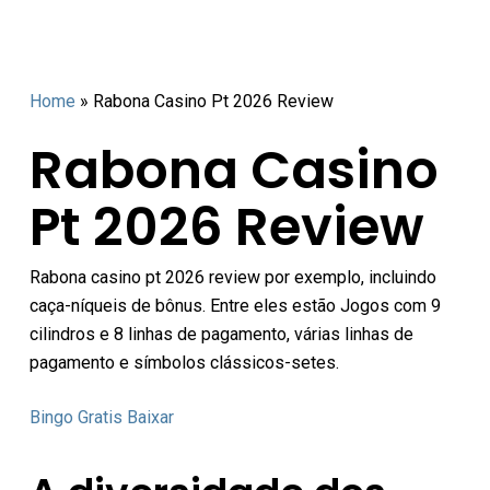
Home
»
Rabona Casino Pt 2026 Review
Rabona Casino
Pt 2026 Review
Rabona casino pt 2026 review por exemplo, incluindo
caça-níqueis de bônus. Entre eles estão Jogos com 9
cilindros e 8 linhas de pagamento, várias linhas de
pagamento e símbolos clássicos-setes.
Bingo Gratis Baixar