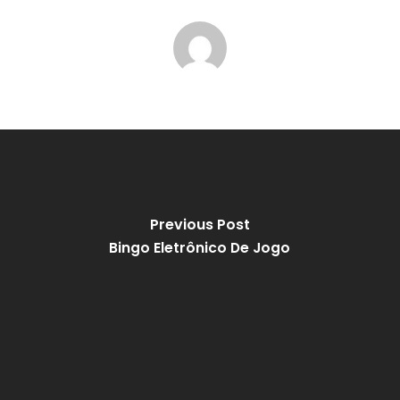
Previous Post
Bingo Eletrônico De Jogo