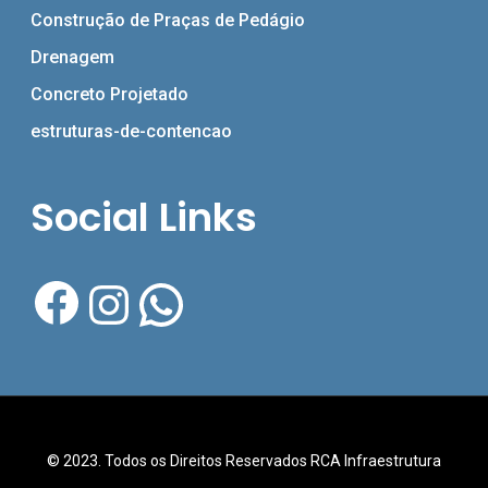
Construção de Praças de Pedágio
Drenagem
Concreto Projetado
estruturas-de-contencao
Social Links
Facebook
Instagram
WhatsApp
© 2023. Todos os Direitos Reservados RCA Infraestrutura