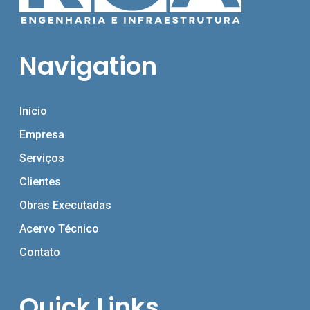
Navigation
Início
Empresa
Serviços
Clientes
Obras Executadas
Acervo Técnico
Contato
Quick Links