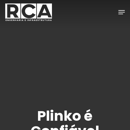
Skip
Men
to
Close
main
Menu
content
Plinko é