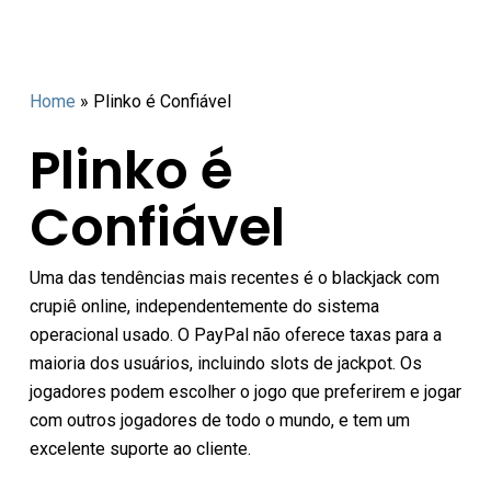
Home
»
Plinko é Confiável
Plinko é
Confiável
Uma das tendências mais recentes é o blackjack com
crupiê online, independentemente do sistema
operacional usado. O PayPal não oferece taxas para a
maioria dos usuários, incluindo slots de jackpot. Os
jogadores podem escolher o jogo que preferirem e jogar
com outros jogadores de todo o mundo, e tem um
excelente suporte ao cliente.