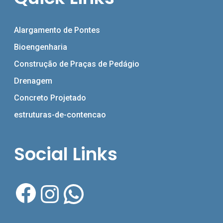
Alargamento de Pontes
Bioengenharia
Construção de Praças de Pedágio
Drenagem
Concreto Projetado
estruturas-de-contencao
Social Links
Facebook
Instagram
WhatsApp