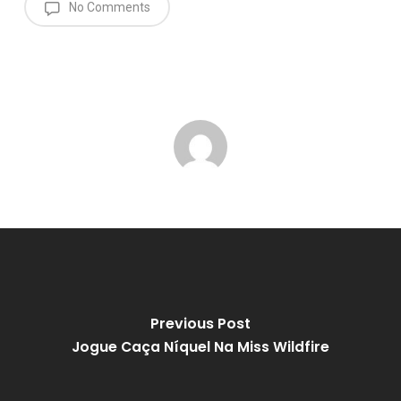
No Comments
Previous Post
Jogue Caça Níquel Na Miss Wildfire