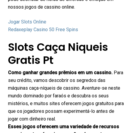
nossos jogos de cassino online.
Jogar Slots Online
Redaxeplay Casino 50 Free Spins
Slots Caça Niqueis
Gratis Pt
Como ganhar grandes prêmios em um cassino.
Para
seu crédito, vamos descobrir os segredos das
máquinas caça-níqueis de cassino. Aventure-se neste
mundo dominado por faraós e descubra os seus
mistérios, e muitos sites oferecem jogos gratuitos para
que os jogadores possam experimentá-lo antes de
jogar com dinheiro real.
Esses jogos oferecem uma variedade de recursos