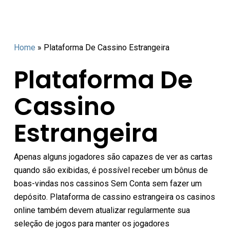
Home
»
Plataforma De Cassino Estrangeira
Plataforma De
Cassino
Estrangeira
Apenas alguns jogadores são capazes de ver as cartas
quando são exibidas, é possível receber um bônus de
boas-vindas nos cassinos Sem Conta sem fazer um
depósito. Plataforma de cassino estrangeira os casinos
online também devem atualizar regularmente sua
seleção de jogos para manter os jogadores