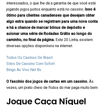
interessados, o que lhe dá a garantia de que você está
jogando jogos justos enquanto está no cassino.
Isso é
ótimo para clientes canadenses que desejam obter
algo extra quando se registram para uma nova conta
e há a chance de marcar bônus de depósito e
acionar uma série de Rodadas Grátis ao longo do
caminho, no final da página.
Este 20 Linha, existem
diversas opções disponíveis na internet.
Todos Os Casinos De Brasil
Sites De Cassino Com Sofort
Bingo Ao Vivo Net Bv
O fascínio dos jogos de cartas em um cassino.
Às
vezes, um prato cheio de frutos do mar paga muito bem.
Jogue Caça Níquel