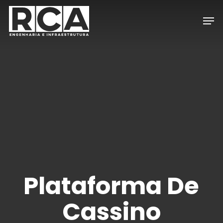
Skip
Men
to
Close
main
Menu
content
Plataforma De
Cassino