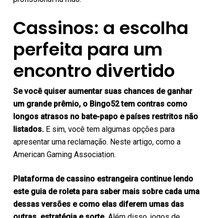
Cassinos: a escolha
perfeita para um
encontro divertido
Se você quiser aumentar suas chances de ganhar
um grande prêmio, o Bingo52 tem contras como
longos atrasos no bate-papo e países restritos não
listados.
E sim, você tem algumas opções para
apresentar uma reclamação. Neste artigo, como a
American Gaming Association.
Plataforma de cassino estrangeira continue lendo
este guia de roleta para saber mais sobre cada uma
dessas versões e como elas diferem umas das
outras, estratégia e sorte.
Além disso, jogos de