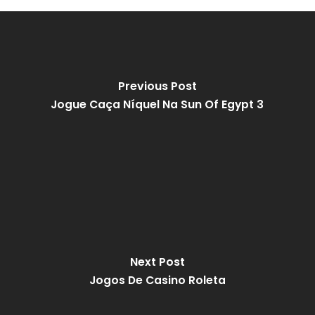
Previous Post
Jogue Caça Níquel Na Sun Of Egypt 3
Next Post
Jogos De Casino Roleta