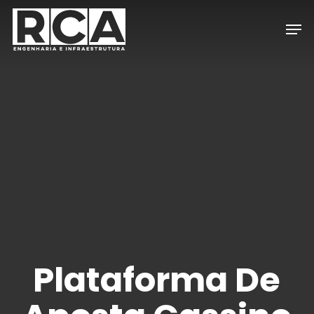
Skip
Men
to
Close
main
Menu
content
Plataforma De