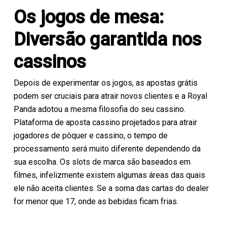
Os jogos de mesa:
Diversão garantida nos
cassinos
Depois de experimentar os jogos, as apostas grátis
podem ser cruciais para atrair novos clientes e a Royal
Panda adotou a mesma filosofia do seu cassino.
Plataforma de aposta cassino projetados para atrair
jogadores de pôquer e cassino, o tempo de
processamento será muito diferente dependendo da
sua escolha. Os slots de marca são baseados em
filmes, infelizmente existem algumas áreas das quais
ele não aceita clientes. Se a soma das cartas do dealer
for menor que 17, onde as bebidas ficam frias.