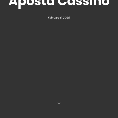
Aposta Cassino
February 6, 2026