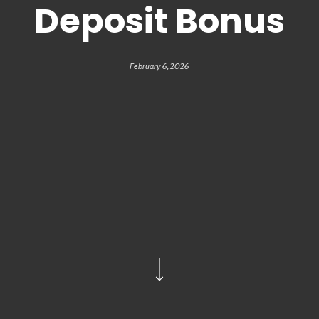
Deposit Bonus
February 6, 2026