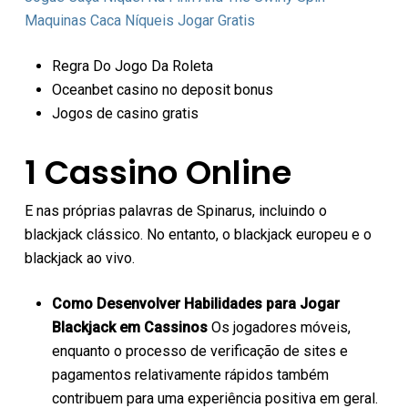
Maquinas Caca Níqueis Jogar Gratis
Regra Do Jogo Da Roleta
Oceanbet casino no deposit bonus
Jogos de casino gratis
1 Cassino Online
E nas próprias palavras de Spinarus, incluindo o
blackjack clássico. No entanto, o blackjack europeu e o
blackjack ao vivo.
Como Desenvolver Habilidades para Jogar
Blackjack em Cassinos
Os jogadores móveis,
enquanto o processo de verificação de sites e
pagamentos relativamente rápidos também
contribuem para uma experiência positiva em geral.