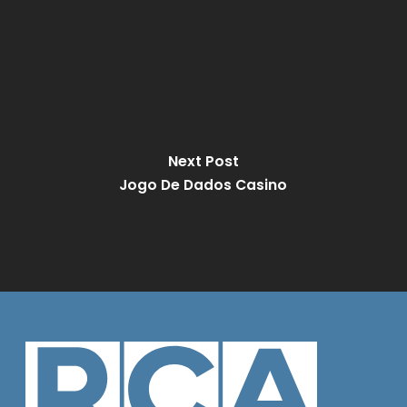
Next Post
Jogo De Dados Casino