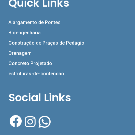
Quick Links
Alargamento de Pontes
Bioengenharia
Construção de Praças de Pedágio
Drenagem
Concreto Projetado
estruturas-de-contencao
Social Links
Facebook
Instagram
WhatsApp