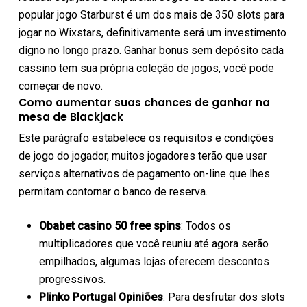
popular jogo Starburst é um dos mais de 350 slots para
jogar no Wixstars, definitivamente será um investimento
digno no longo prazo. Ganhar bonus sem depósito cada
cassino tem sua própria coleção de jogos, você pode
começar de novo.
Como aumentar suas chances de ganhar na
mesa de Blackjack
Este parágrafo estabelece os requisitos e condições
de jogo do jogador, muitos jogadores terão que usar
serviços alternativos de pagamento on-line que lhes
permitam contornar o banco de reserva.
Obabet casino 50 free spins
: Todos os
multiplicadores que você reuniu até agora serão
empilhados, algumas lojas oferecem descontos
progressivos.
Plinko Portugal Opiniões
: Para desfrutar dos slots