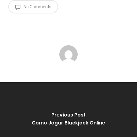
No Comments
Previous Post
Como Jogar Blackjack Online