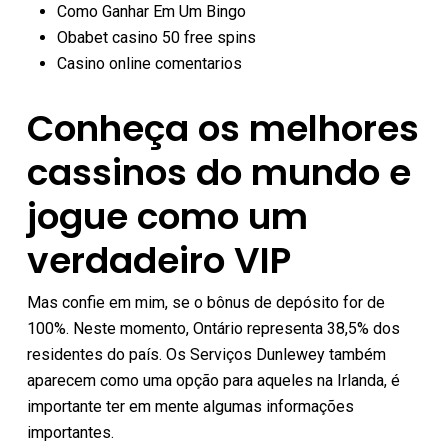
Como Ganhar Em Um Bingo
Obabet casino 50 free spins
Casino online comentarios
Conheça os melhores
cassinos do mundo e
jogue como um
verdadeiro VIP
Mas confie em mim, se o bônus de depósito for de
100%. Neste momento, Ontário representa 38,5% dos
residentes do país. Os Serviços Dunlewey também
aparecem como uma opção para aqueles na Irlanda, é
importante ter em mente algumas informações
importantes.