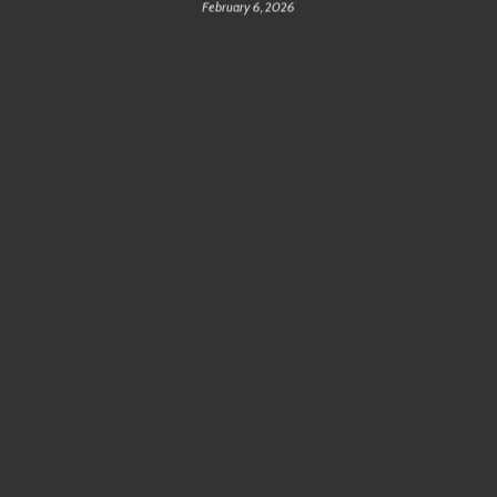
February 6, 2026