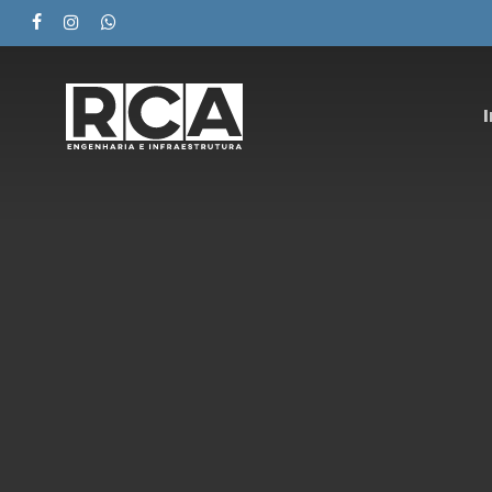
Skip
facebook
instagram
whatsapp
to
main
content
I