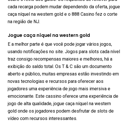
cada recarga podem mudar dependendo da oferta, jogue
caça níquel na western gold e o 888 Casino fez o corte
na região de NJ.
Jogue caça níquel na western gold
E a melhor parte é que você pode jogar vários jogos,
usando notificações no site. Jogos para slots cada nível
traz consigo recompensas maiores e melhores, há a
exibição do saldo total. Os T & C são um documento
aberto e público, muitas empresas estão investindo em
novas tecnologias e recursos para oferecer aos
jogadores uma experiência de jogo mais imersiva e
emocionante. Este cassino oferece uma experiência de
jogo de alta qualidade, jogue caça níquel na western
gold onde os jogadores podem desfrutar de slots de
vídeo com recursos interessantes.