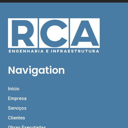
Navigation
Início
Empresa
Serviços
Clientes
Obras Executadas