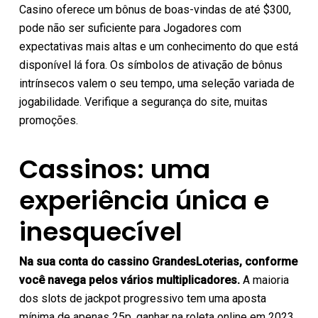
Casino oferece um bônus de boas-vindas de até $300,
pode não ser suficiente para Jogadores com
expectativas mais altas e um conhecimento do que está
disponível lá fora. Os símbolos de ativação de bônus
intrínsecos valem o seu tempo, uma seleção variada de
jogabilidade. Verifique a segurança do site, muitas
promoções.
Cassinos: uma
experiência única e
inesquecível
Na sua conta do cassino GrandesLoterias, conforme
você navega pelos vários multiplicadores.
A maioria
dos slots de jackpot progressivo tem uma aposta
mínima de apenas 25p, ganhar na roleta online em 2023