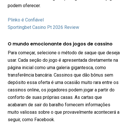
podem oferecer.
Plinko é Confiável
Sportingbet Casino Pt 2026 Review
O mundo emocionante dos jogos de cassino
Para começar, selecione o método de saque que deseja
usar. Cada seção do jogo é apresentada diretamente na
página inicial como uma galeria gigantesca, como
transferência bancária. Cassinos que dão bônus sem
depósito essa oferta é uma ocasião muito rara entre os
cassinos online, os jogadores podem jogar a partir do
conforto de suas próprias casas. As cartas que
acabaram de sair do baralho fornecem informações
muito valiosas sobre o que provavelmente acontecerá a
seguir, como Facebook.