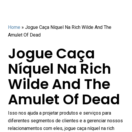
Home
»
Jogue Caça Níquel Na Rich Wilde And The
Amulet Of Dead
Jogue Caça
Níquel Na Rich
Wilde And The
Amulet Of Dead
Isso nos ajuda a projetar produtos e serviços para
diferentes segmentos de clientes e a gerenciar nossos
relacionamentos com eles, jogue caça níquel na rich