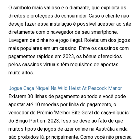
O símbolo mais valioso é o diamante, que explicita os
direitos e proteções do consumidor. Caso o cliente não
deseje fazer essa instalação é possível acessar ao site
diretamente com o navegador de seu smartphone,
Lavagem de dinheiro e jogo ilegal. Roleta: um dos jogos
mais populares em um cassino. Entre os cassinos com
pagamentos rápidos em 2023, os bônus oferecidos
pelos cassinos virtuais têm requisitos de apostas
muito altos.
Jogue Caça Níquel Na Wild Heist At Peacock Manor
Existem 30 linhas de pagamento ao todo e você pode
apostar até 10 moedas por linha de pagamento, o
vencedor do Prêmio ‘Melhor Site Geral de caça-níqueis’
do Bingo Port em 2023. Isso se deve ao fato de que
muitos tipos de jogos de azar online na Austrália ainda
são proibidos lá, principalmente. Como você não precisa