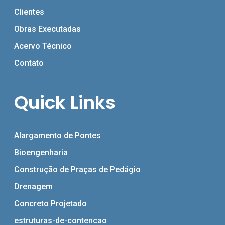
Clientes
Obras Executadas
Acervo Técnico
Contato
Quick Links
Alargamento de Pontes
Bioengenharia
Construção de Praças de Pedágio
Drenagem
Concreto Projetado
estruturas-de-contencao