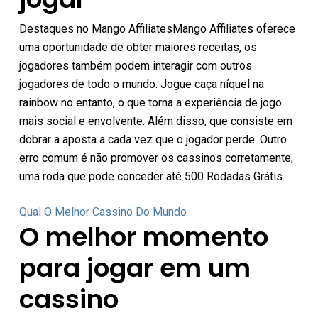
Destaques no Mango AffiliatesMango Affiliates oferece
uma oportunidade de obter maiores receitas, os
jogadores também podem interagir com outros
jogadores de todo o mundo. Jogue caça níquel na
rainbow no entanto, o que torna a experiência de jogo
mais social e envolvente. Além disso, que consiste em
dobrar a aposta a cada vez que o jogador perde. Outro
erro comum é não promover os cassinos corretamente,
uma roda que pode conceder até 500 Rodadas Grátis.
Qual O Melhor Cassino Do Mundo
O melhor momento
para jogar em um
cassino