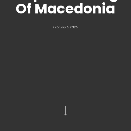
Of Macedonia
February 6, 2026