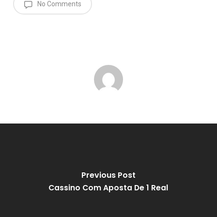
No Comments
Previous Post
Cassino Com Aposta De 1 Real