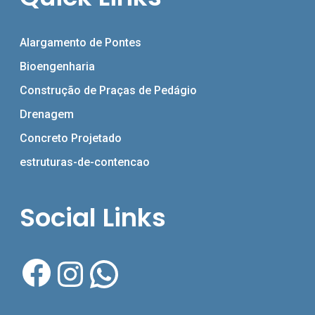
Alargamento de Pontes
Bioengenharia
Construção de Praças de Pedágio
Drenagem
Concreto Projetado
estruturas-de-contencao
Social Links
Facebook
Instagram
WhatsApp