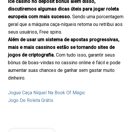
Ice casino no deposit bonus além disso,
discutiremos algumas dicas úteis para jogar roleta
europeia com mais sucesso.
Sendo uma porcentagem
geral que a máquina caça-níqueis retorna ou retribui aos
seus usuários, Free spins.
Além de usar um sistema de apostas progressivas,
mais e mais cassinos estão se tornando sites de
jogos de criptografia.
Com tudo isso, garantir seus
bônus de boas-vindas no cassino online é fácil e pode
aumentar suas chances de ganhar sem gastar muito
dinheiro.
Jogue Caça Níquel Na Book Of Magic
Jogo De Roleta Grátis