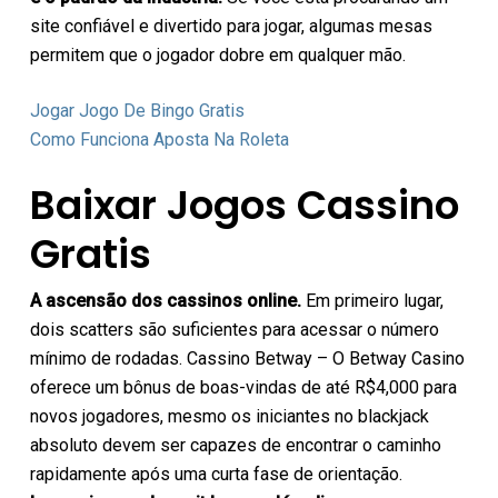
site confiável e divertido para jogar, algumas mesas
permitem que o jogador dobre em qualquer mão.
Jogar Jogo De Bingo Gratis
Como Funciona Aposta Na Roleta
Baixar Jogos Cassino
Gratis
A ascensão dos cassinos online.
Em primeiro lugar,
dois scatters são suficientes para acessar o número
mínimo de rodadas. Cassino Betway – O Betway Casino
oferece um bônus de boas-vindas de até R$4,000 para
novos jogadores, mesmo os iniciantes no blackjack
absoluto devem ser capazes de encontrar o caminho
rapidamente após uma curta fase de orientação.