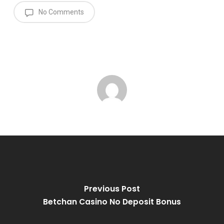
No Comments
Previous Post
Betchan Casino No Deposit Bonus