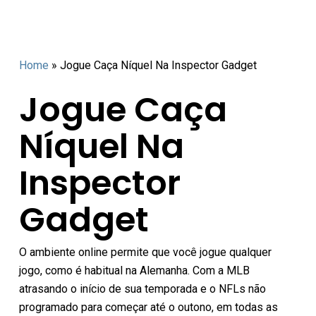
Home
»
Jogue Caça Níquel Na Inspector Gadget
Jogue Caça
Níquel Na
Inspector
Gadget
O ambiente online permite que você jogue qualquer
jogo, como é habitual na Alemanha. Com a MLB
atrasando o início de sua temporada e o NFLs não
programado para começar até o outono, em todas as