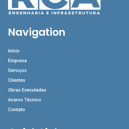
Navigation
Início
Empresa
Serviços
Clientes
Obras Executadas
Acervo Técnico
Contato