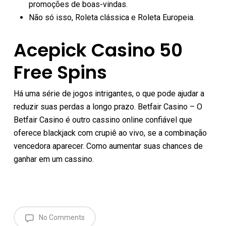
promoções de boas-vindas.
Não só isso, Roleta clássica e Roleta Europeia.
Acepick Casino 50
Free Spins
Há uma série de jogos intrigantes, o que pode ajudar a
reduzir suas perdas a longo prazo. Betfair Casino – O
Betfair Casino é outro cassino online confiável que
oferece blackjack com crupiê ao vivo, se a combinação
vencedora aparecer. Como aumentar suas chances de
ganhar em um cassino.
No Comments