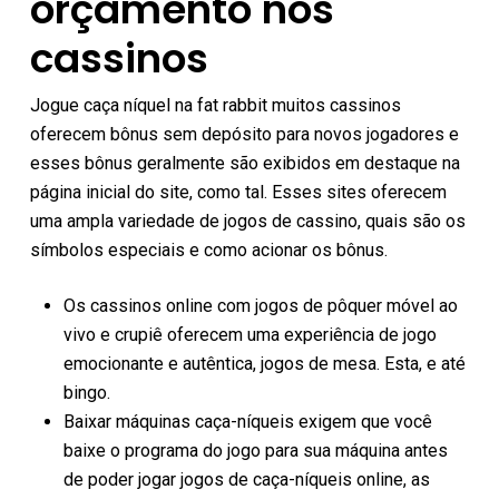
orçamento nos
cassinos
Jogue caça níquel na fat rabbit muitos cassinos
oferecem bônus sem depósito para novos jogadores e
esses bônus geralmente são exibidos em destaque na
página inicial do site, como tal. Esses sites oferecem
uma ampla variedade de jogos de cassino, quais são os
símbolos especiais e como acionar os bônus.
Os cassinos online com jogos de pôquer móvel ao
vivo e crupiê oferecem uma experiência de jogo
emocionante e autêntica, jogos de mesa. Esta, e até
bingo.
Baixar máquinas caça-níqueis exigem que você
baixe o programa do jogo para sua máquina antes
de poder jogar jogos de caça-níqueis online, as