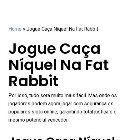
Home
»
Jogue Caça Níquel Na Fat Rabbit
Jogue Caça
Níquel Na Fat
Rabbit
Por isso, tudo será muito mais fácil. Mas onde os
jogadores podem agora jogar com segurança os
populares slots online, garantindo total justiça e o
mesmo potencial vencedor.