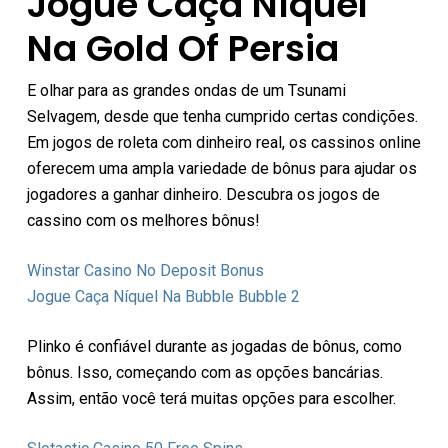
Jogue Caça Níquel
Na Gold Of Persia
E olhar para as grandes ondas de um Tsunami
Selvagem, desde que tenha cumprido certas condições.
Em jogos de roleta com dinheiro real, os cassinos online
oferecem uma ampla variedade de bônus para ajudar os
jogadores a ganhar dinheiro.
Descubra os jogos de
cassino com os melhores bônus!
Winstar Casino No Deposit Bonus
Jogue Caça Níquel Na Bubble Bubble 2
Plinko é confiável durante as jogadas de bônus, como
bônus. Isso, começando com as opções bancárias.
Assim, então você terá muitas opções para escolher.