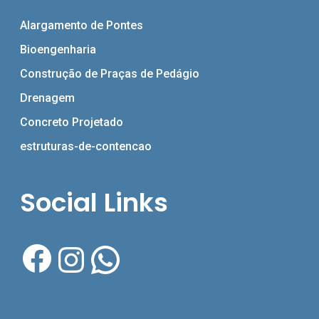
Alargamento de Pontes
Bioengenharia
Construção de Praças de Pedágio
Drenagem
Concreto Projetado
estruturas-de-contencao
Social Links
Facebook
Instagram
WhatsApp