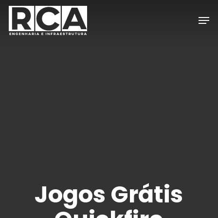
Skip
Men
to
Close
main
Menu
content
Jogos Grátis