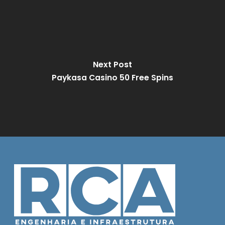
Next Post
Paykasa Casino 50 Free Spins