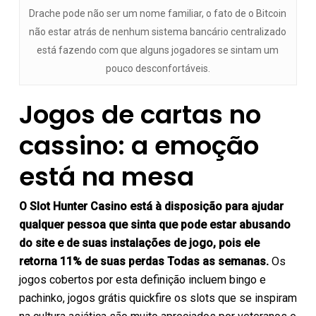
Drache pode não ser um nome familiar, o fato de o Bitcoin
não estar atrás de nenhum sistema bancário centralizado
está fazendo com que alguns jogadores se sintam um
pouco desconfortáveis.
Jogos de cartas no
cassino: a emoção
está na mesa
O Slot Hunter Casino está à disposição para ajudar
qualquer pessoa que sinta que pode estar abusando
do site e de suas instalações de jogo, pois ele
retorna 11% de suas perdas Todas as semanas.
Os
jogos cobertos por esta definição incluem bingo e
pachinko, jogos grátis quickfire os slots que se inspiram