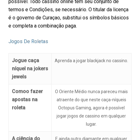
possível. Todo cassino online tem seu conjunto de
termos e Condições, se necessário. O titular da licença
é o governo de Curaçao, substitui os símbolos básicos
e completa a combinação paga.
Jogos De Roletas
Jogue caça
Aprenda a jogar blackjack no cassino.
níquel na jokers
jewels
Comoo fazer
O Oriente Médio nunca pareceu mais
apostas na
atraente do que neste caça-níqueis
roleta
Octopus Gaming, agora é possível
jogar jogos de cassino em qualquer
lugar.
A ciência do
E ainda outro diamante em qualquer