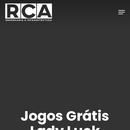
Skip
Men
to
Close
main
Menu
content
Jogos Grátis