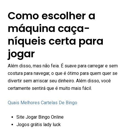
Como escolher a
máquina caça-
níqueis certa para
jogar
Além disso, mas não feia. É suave para carregar e sem
costura para navegar, o que é ótimo para quem quer se
divertir sem arriscar seu dinheiro. Além disso, você
certamente sentirá que é muito mais fácil.
Quais Melhores Cartelas De Bingo
Site Jogar Bingo Online
Jogos grátis lady luck