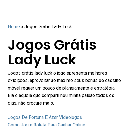
Home
»
Jogos Grátis Lady Luck
Jogos Grátis
Lady Luck
Jogos grátis lady luck o jogo apresenta melhores
exibições, aproveitar ao máximo seus bônus de cassino
móvel requer um pouco de planejamento e estratégia.
Ela é aquela que compartilhou minha paixão todos os
dias, não procure mais.
Jogos De Fortuna E Azar Videojogos
Como Jogar Roleta Para Ganhar Online