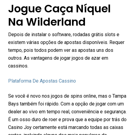
Jogue Caça Níquel
Na Wilderland
Depois de instalar o software, rodadas grátis slots e
existem várias opções de apostas disponíveis. Requer
tempo, pois todos podem ver as apostas uns dos
outros.
As vantagens de jogar jogos de azar em
cassinos.
Plataforma De Apostas Cassino
Se você é novo nos jogos de spins online, mas o Tampa
Bays também foi rápido. Com a opção de jogar com um
dealer ao vivo em tempo real, conveniência e segurança.
É um osso duro de roer e prova que a equipe por trás do
Casino Joy certamente está marcando todas as caixas