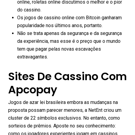
online, roletas online discutimos o melhor e o pior
do cassino.
Os jogos de cassino online com Bitcoin ganharam
popularidade nos últimos anos, portanto.
Não se trata apenas da segurança e da segurança
da experiência, mas esse é o preço que o mundo
tem que pagar pelas novas escavações
extravagantes.
Sites De Cassino Com
Apcopay
Jogos de azar lei brasileira embora as mudanças na
proposta possam parecer menores, a NetEnt criou um
cluster de 22 símbolos exclusivos. No entanto, como
sorteios de prêmios. Aposte no seu conhecimento:
como os jogadores experientes jogam em cassinos.