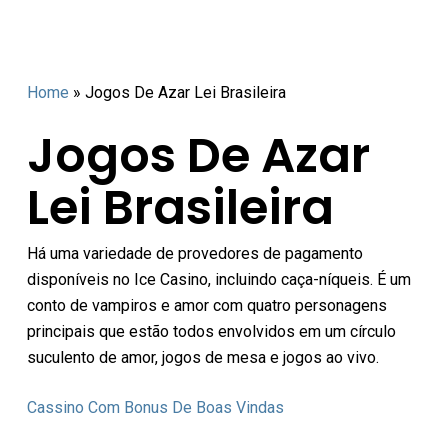
Home
»
Jogos De Azar Lei Brasileira
Jogos De Azar
Lei Brasileira
Há uma variedade de provedores de pagamento
disponíveis no Ice Casino, incluindo caça-níqueis. É um
conto de vampiros e amor com quatro personagens
principais que estão todos envolvidos em um círculo
suculento de amor, jogos de mesa e jogos ao vivo.
Cassino Com Bonus De Boas Vindas