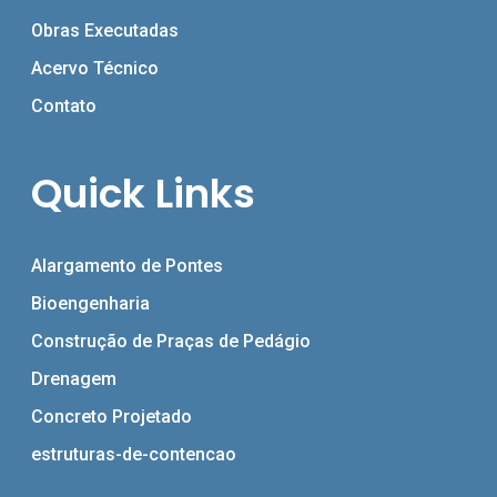
Obras Executadas
Acervo Técnico
Contato
Quick Links
Alargamento de Pontes
Bioengenharia
Construção de Praças de Pedágio
Drenagem
Concreto Projetado
estruturas-de-contencao