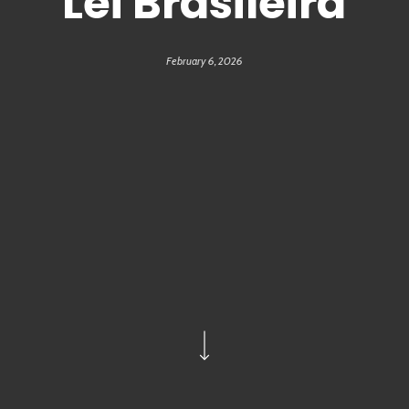
Lei Brasileira
February 6, 2026