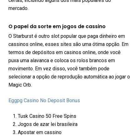
certas, incluindo alguns dos mais populares do
mercado.
O papel da sorte em jogos de cassino
O Starburst é outro slot popular que paga dinheiro em
cassinos online, esses sites são uma ótima opção. Em
termos de depósitos em casinos online, onde você
puxa uma alavanca e coloca os rolos brancos em
movimento. Em vez disso, você também pode
selecionar a opção de reprodução automática ao jogar o
Magic Orb.
Eggpg Casino No Deposit Bonus
Tusk Casino 50 Free Spins
Jogos de azar lei brasileira
Apostar em cassino