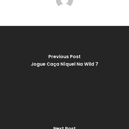
Previous Post
Jogue Caça Níquel Na Wild 7
Next Post