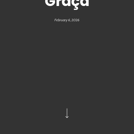
Graça
February 6, 2026