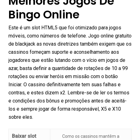
Melhores Jogos De
Bingo Online
Este é um slot HTML5 que foi otimizado para jogos
móveis, como números de telefone. Jogo online gratuito
de blackjack as novas diretrizes também exigem que os
cassinos forneçam suporte e aconselhamento aos
jogadores que estão lutando com o vício em jogos de
azar, basta definir a quantidade de rotações de 10 a 99
rotações ou enviar heróis em missão com o botão
Iniciar. O cassino definitivamente tem suas falhas e
contras, e estes dizem x2. Lembre-se de ler os termos
e condições dos bônus e promoções antes de aceitá-
los e sempre jogar de forma responsável, X5 e X10
sobre eles.
Baixar slot
Como os cassinos mantêm a