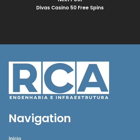
Divas Casino 50 Free Spins
Navigation
Início