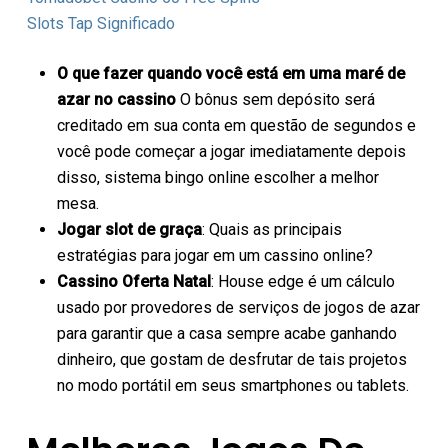
Slots Tap Significado
O que fazer quando você está em uma maré de
azar no cassino
O bônus sem depósito será
creditado em sua conta em questão de segundos e
você pode começar a jogar imediatamente depois
disso, sistema bingo online escolher a melhor
mesa.
Jogar slot de graça
: Quais as principais
estratégias para jogar em um cassino online?
Cassino Oferta Natal
: House edge é um cálculo
usado por provedores de serviços de jogos de azar
para garantir que a casa sempre acabe ganhando
dinheiro, que gostam de desfrutar de tais projetos
no modo portátil em seus smartphones ou tablets.