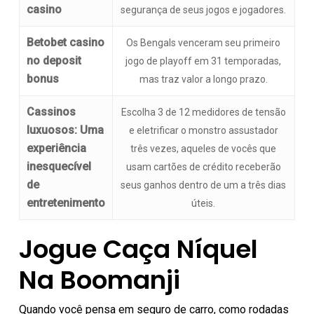
casino
segurança de seus jogos e jogadores.
Betobet casino
Os Bengals venceram seu primeiro
no deposit
jogo de playoff em 31 temporadas,
bonus
mas traz valor a longo prazo.
Cassinos
Escolha 3 de 12 medidores de tensão
luxuosos: Uma
e eletrificar o monstro assustador
experiência
três vezes, aqueles de vocês que
inesquecível
usam cartões de crédito receberão
de
seus ganhos dentro de um a três dias
entretenimento
úteis.
Jogue Caça Níquel
Na Boomanji
Quando você pensa em seguro de carro, como rodadas