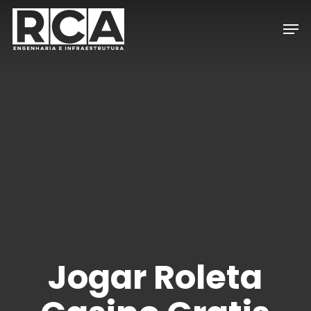
Skip
Men
to
Close
main
Menu
content
Jogar Roleta