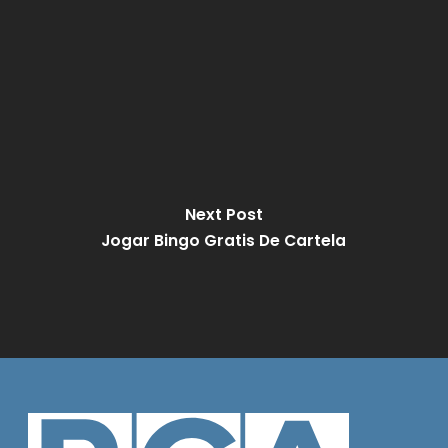
Next Post
Jogar Bingo Gratis De Cartela