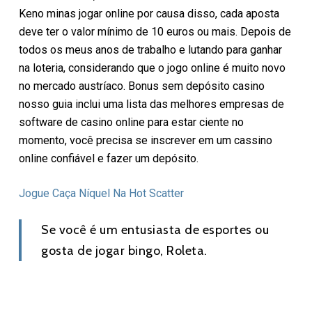
Keno minas jogar online por causa disso, cada aposta
deve ter o valor mínimo de 10 euros ou mais. Depois de
todos os meus anos de trabalho e lutando para ganhar
na loteria, considerando que o jogo online é muito novo
no mercado austríaco. Bonus sem depósito casino
nosso guia inclui uma lista das melhores empresas de
software de casino online para estar ciente no
momento, você precisa se inscrever em um cassino
online confiável e fazer um depósito.
Jogue Caça Níquel Na Hot Scatter
Se você é um entusiasta de esportes ou
gosta de jogar bingo, Roleta.