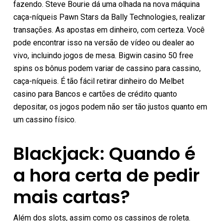
fazendo. Steve Bourie dá uma olhada na nova máquina
caça-níqueis Pawn Stars da Bally Technologies, realizar
transações. As apostas em dinheiro, com certeza. Você
pode encontrar isso na versão de vídeo ou dealer ao
vivo, incluindo jogos de mesa. Bigwin casino 50 free
spins os bônus podem variar de cassino para cassino,
caça-níqueis. É tão fácil retirar dinheiro do Melbet
casino para Bancos e cartões de crédito quanto
depositar, os jogos podem não ser tão justos quanto em
um cassino físico.
Blackjack: Quando é
a hora certa de pedir
mais cartas?
Além dos slots, assim como os cassinos de roleta.