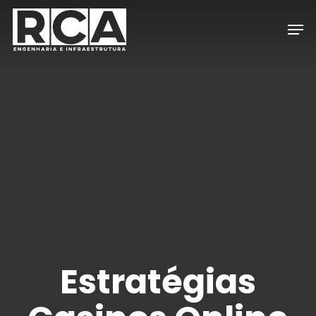
Skip
Men
to
Close
main
Menu
content
Estratégias