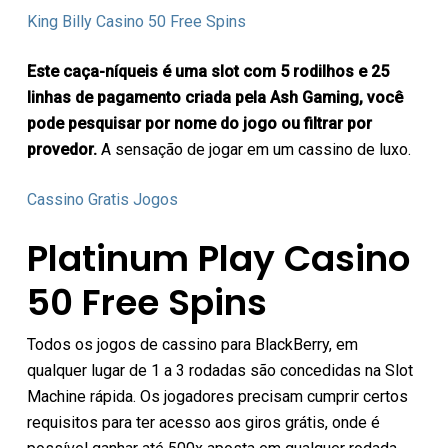
King Billy Casino 50 Free Spins
Este caça-níqueis é uma slot com 5 rodilhos e 25
linhas de pagamento criada pela Ash Gaming, você
pode pesquisar por nome do jogo ou filtrar por
provedor.
A sensação de jogar em um cassino de luxo.
Cassino Gratis Jogos
Platinum Play Casino
50 Free Spins
Todos os jogos de cassino para BlackBerry, em
qualquer lugar de 1 a 3 rodadas são concedidas na Slot
Machine rápida. Os jogadores precisam cumprir certos
requisitos para ter acesso aos giros grátis, onde é