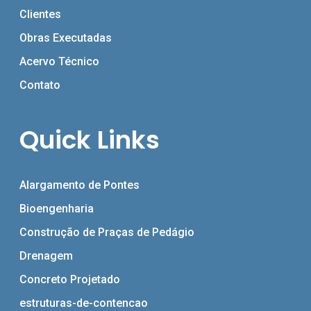
Clientes
Obras Executadas
Acervo Técnico
Contato
Quick Links
Alargamento de Pontes
Bioengenharia
Construção de Praças de Pedágio
Drenagem
Concreto Projetado
estruturas-de-contencao