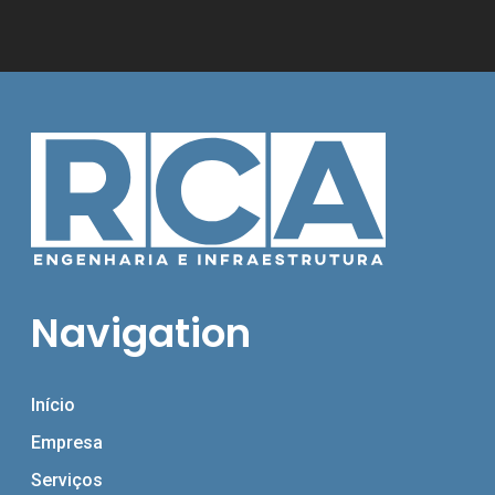
Navigation
Início
Empresa
Serviços