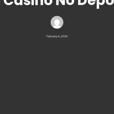
o Casino No Depo
February 6, 2026