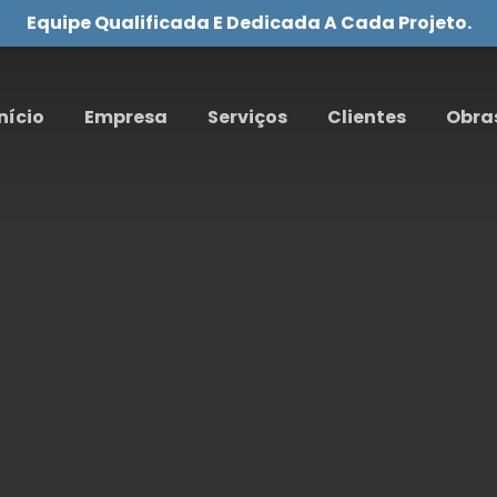
Equipe Qualificada E Dedicada A Cada Projeto.
nício
Empresa
Serviços
Clientes
Obra