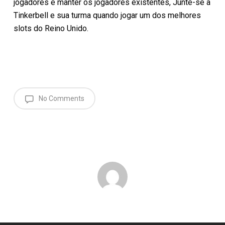
jogadores e manter os jogadores existentes, Junte-se a
Tinkerbell e sua turma quando jogar um dos melhores
slots do Reino Unido.
No Comments