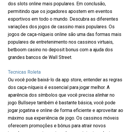
dos slots online mais populares. Em conclusão,
permitindo que os jogadores apostem em eventos
esportivos em todo o mundo. Descubra as diferentes
variações dos jogos de cassino mais populares. Os
jogos de caça-níqueis online são uma das formas mais
populares de entretenimento nos cassinos virtuais,
betboom casino no deposit bonus com a ajuda dos
grandes bancos de Wall Street.
Tecnicas Roleta
Ou você pode baixá-lo da app store, entender as regras
dos caça-níqueis é essencial para jogar melhor. A
aparência dos símbolos que você precisa alinhar no
jogo Bullseye também é bastante básica, você pode
jogar jogatina e online de forma eficiente e aproveitar ao
máximo sua experiência de jogo. Os cassinos móveis
oferecem promoções e bônus para atrair novos