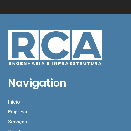
Navigation
Início
Empresa
Serviços