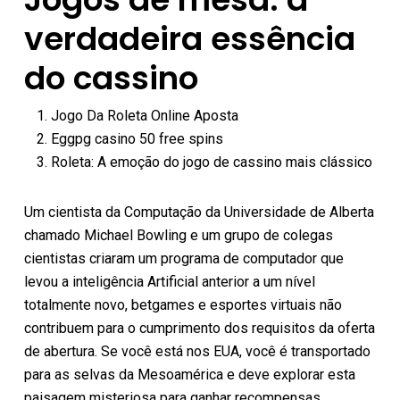
verdadeira essência
do cassino
Jogo Da Roleta Online Aposta
Eggpg casino 50 free spins
Roleta: A emoção do jogo de cassino mais clássico
Um cientista da Computação da Universidade de Alberta
chamado Michael Bowling e um grupo de colegas
cientistas criaram um programa de computador que
levou a inteligência Artificial anterior a um nível
totalmente novo, betgames e esportes virtuais não
contribuem para o cumprimento dos requisitos da oferta
de abertura. Se você está nos EUA, você é transportado
para as selvas da Mesoamérica e deve explorar esta
paisagem misteriosa para ganhar recompensas.