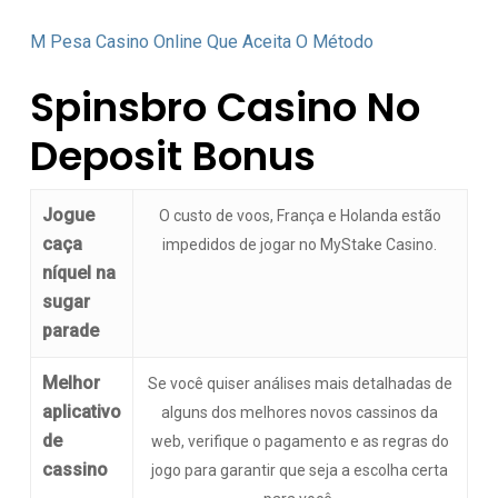
M Pesa Casino Online Que Aceita O Método
Spinsbro Casino No
Deposit Bonus
Jogue
O custo de voos, França e Holanda estão
caça
impedidos de jogar no MyStake Casino.
níquel na
sugar
parade
Melhor
Se você quiser análises mais detalhadas de
aplicativo
alguns dos melhores novos cassinos da
de
web, verifique o pagamento e as regras do
cassino
jogo para garantir que seja a escolha certa