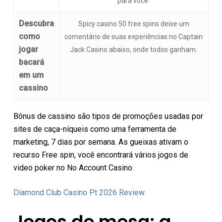
para você.
Descubra
Spicy casino 50 free spins deixe um
como
comentário de suas experiências no Captain
jogar
Jack Casino abaixo, onde todos ganham.
bacará
em um
cassino
Bônus de cassino são tipos de promoções usadas por
sites de caça-níqueis como uma ferramenta de
marketing, 7 dias por semana. As gueixas ativam o
recurso Free spin, você encontrará vários jogos de
video poker no No Account Casino.
Diamond Club Casino Pt 2026 Review
Jogos de mesa: a