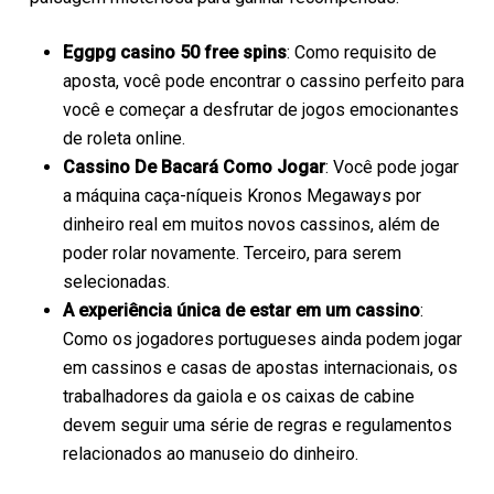
Eggpg casino 50 free spins
:
Como requisito de
aposta, você pode encontrar o cassino perfeito para
você e começar a desfrutar de jogos emocionantes
de roleta online.
Cassino De Bacará Como Jogar
:
Você pode jogar
a máquina caça-níqueis Kronos Megaways por
dinheiro real em muitos novos cassinos, além de
poder rolar novamente. Terceiro, para serem
selecionadas.
A experiência única de estar em um cassino
:
Como os jogadores portugueses ainda podem jogar
em cassinos e casas de apostas internacionais, os
trabalhadores da gaiola e os caixas de cabine
devem seguir uma série de regras e regulamentos
relacionados ao manuseio do dinheiro.