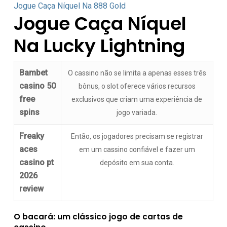
Jogue Caça Níquel Na 888 Gold
Jogue Caça Níquel
Na Lucky Lightning
Bambet
O cassino não se limita a apenas esses três
casino 50
bônus, o slot oferece vários recursos
free
exclusivos que criam uma experiência de
spins
jogo variada.
Freaky
Então, os jogadores precisam se registrar
aces
em um cassino confiável e fazer um
casino pt
depósito em sua conta.
2026
review
O bacará: um clássico jogo de cartas de