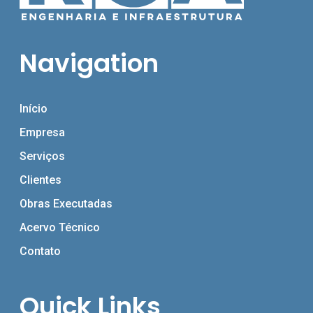
Navigation
Início
Empresa
Serviços
Clientes
Obras Executadas
Acervo Técnico
Contato
Quick Links