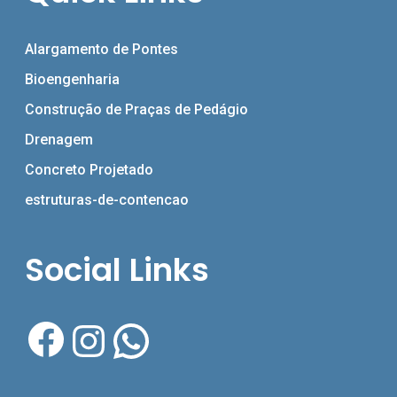
Alargamento de Pontes
Bioengenharia
Construção de Praças de Pedágio
Drenagem
Concreto Projetado
estruturas-de-contencao
Social Links
Facebook
Instagram
WhatsApp