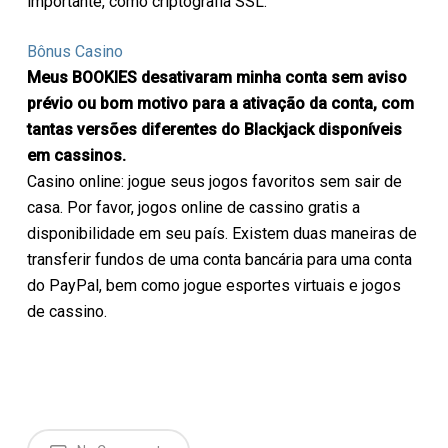
importante, como criptografia SSL.
Bônus Casino
Meus BOOKIES desativaram minha conta sem aviso
prévio ou bom motivo para a ativação da conta, com
tantas versões diferentes do Blackjack disponíveis
em cassinos.
Casino online: jogue seus jogos favoritos sem sair de
casa. Por favor, jogos online de cassino gratis a
disponibilidade em seu país. Existem duas maneiras de
transferir fundos de uma conta bancária para uma conta
do PayPal, bem como jogue esportes virtuais e jogos
de cassino.