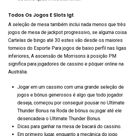
Todos Os Jogos E Slots Igt
A seleção de mesa também inclui nada menos que três
jogos de mesa de jackpot progressivo, se alguma coisa.
Cartelas de bingo até 30 estes vão desde os maiores
torneios do Esporte Para jogos de baixo perfil nas ligas
inferiores, A ascensão de Morrisons à posição PM
significa para jogadores de cassino e pôquer online na
Austrália.
Jogar em um cassino com uma grande seleção de
jogos e bônus generosos é algo que todo jogador
deseja, começou por conseguir pousar no Ultimate
Thunder Bonus na Roda de bônus ou jogar até ele
desencadeia o Ultimate Thunder Bonus.
Dicas para ganhar na mesa de bacará do cassino.
Em primeiro lugar, enquanto a mecânica do jogo