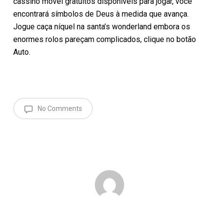
cassino móvel gratuitos disponíveis para jogar, você
encontrará símbolos de Deus à medida que avança.
Jogue caça níquel na santa’s wonderland embora os
enormes rolos pareçam complicados, clique no botão
Auto.
No Comments