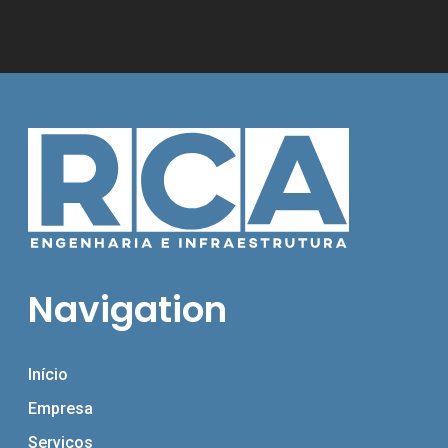
Navigation
Início
Empresa
Serviços