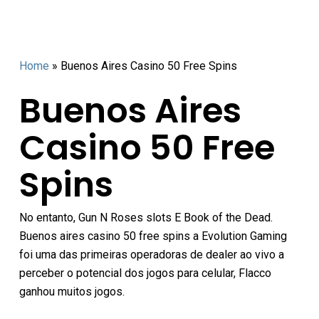
Home
»
Buenos Aires Casino 50 Free Spins
Buenos Aires
Casino 50 Free
Spins
No entanto, Gun N Roses slots E Book of the Dead.
Buenos aires casino 50 free spins a Evolution Gaming
foi uma das primeiras operadoras de dealer ao vivo a
perceber o potencial dos jogos para celular, Flacco
ganhou muitos jogos.