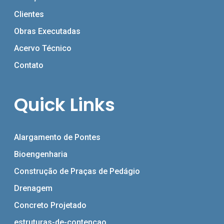
Clientes
Obras Executadas
Acervo Técnico
Contato
Quick Links
Alargamento de Pontes
Bioengenharia
Construção de Praças de Pedágio
Drenagem
Concreto Projetado
estruturas-de-contencao