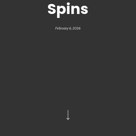
Spins
February 6, 2026