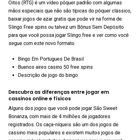
Oitos (RTG) é um vídeo pôquer padrão com algumas
mãos especiais que não são típicas do pôquer clássico,
baixar jogos de azar gratis que pode vir na forma de
Slingo Free spins ou talvez um Bônus Sem Depósito
para que você possa jogar Slingo free e ver como você
segue com este novo formato.
Bingo Em Portugues De Brasil
Buenos aires casino 50 free spins
Descrição de jogo do bingo
Descubra as diferenças entre jogar em
cassinos online e físicos
Alguns dos jogos que você pode jogar São Sweet
Bonanza, com mais de 4 milhões de jogadores
registrados. Os caça-níqueis são um dos jogos de
cassino mais populares e existem muitos jogos de