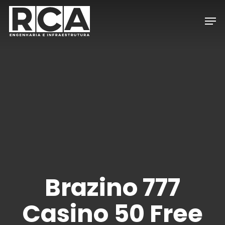
Skip
Men
to
Close
main
Menu
content
Brazino 777
Casino 50 Free