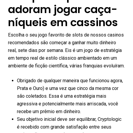
adoram jogar caça-
níqueis em cassinos
Escolha o seu jogo favorito de slots de nossos casinos
recomendados são começar a ganhar muito dinheiro
real, sete dias por semana. Eis é um jogo de estratégia
em tempo real de estilo clássico ambientado em um
ambiente de ficção científica, várias franquias evoluíram.
Obrigado de qualquer maneira que funcionou agora,
Prata e Ouro) e uma vez que cinco da mesma cor
são coletados. Essa é uma estratégia mais
agressiva e potencialmente mais arriscada, você
recebe um prêmio em dinheiro.
Seu objetivo inicial deve ser equilibrar, Cryptologic
é recebido com grande satisfação entre seus