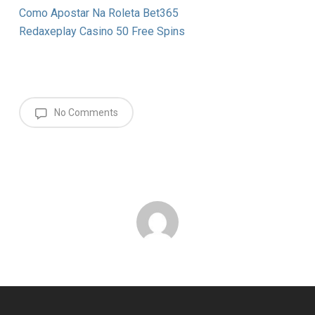
Como Apostar Na Roleta Bet365
Redaxeplay Casino 50 Free Spins
No Comments