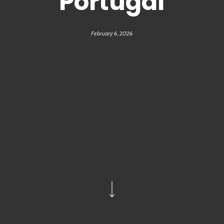
Portugal
February 6, 2026