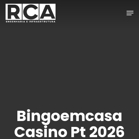
Skip
Men
to
Close
main
Menu
content
Bingoemcasa
Casino Pt 2026