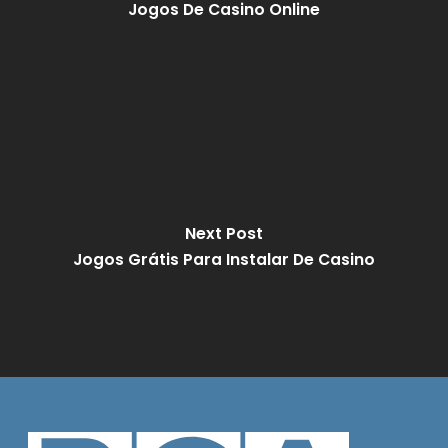
Jogos De Casino Online
Next Post
Jogos Grátis Para Instalar De Casino