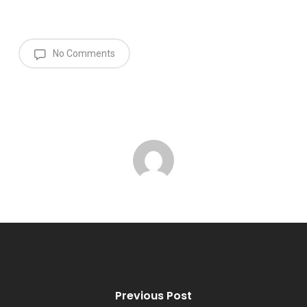
No Comments
Previous Post