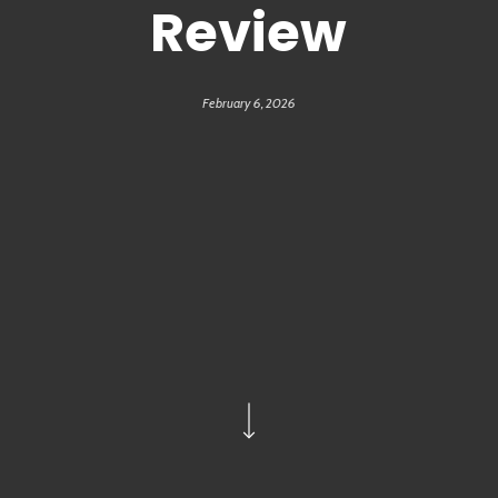
Review
February 6, 2026