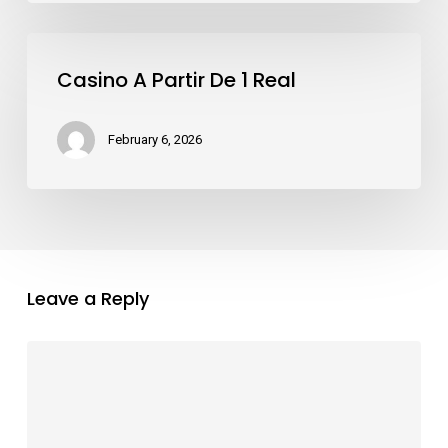
Casino A Partir De 1 Real
February 6, 2026
Leave a Reply