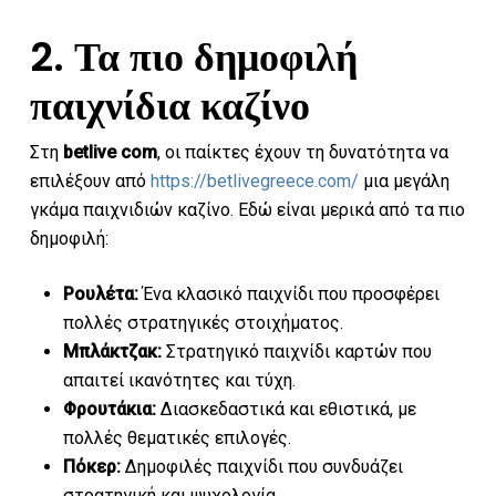
2. Τα πιο δημοφιλή
παιχνίδια καζίνο
Στη
betlive com
, οι παίκτες έχουν τη δυνατότητα να
επιλέξουν από
https://betlivegreece.com/
μια μεγάλη
γκάμα παιχνιδιών καζίνο. Εδώ είναι μερικά από τα πιο
δημοφιλή:
Ρουλέτα:
Ένα κλασικό παιχνίδι που προσφέρει
πολλές στρατηγικές στοιχήματος.
Μπλάκτζακ:
Στρατηγικό παιχνίδι καρτών που
απαιτεί ικανότητες και τύχη.
Φρουτάκια:
Διασκεδαστικά και εθιστικά, με
πολλές θεματικές επιλογές.
Πόκερ:
Δημοφιλές παιχνίδι που συνδυάζει
στρατηγική και ψυχολογία.