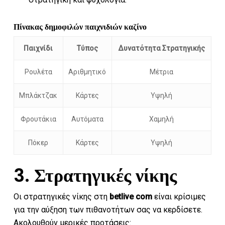
Πίνακας δημοφιλών παιχνιδιών καζίνο
Παιχνίδι
Τύπος
Δυνατότητα Στρατηγικής
Ρουλέτα
Αριθμητικό
Μέτρια
Μπλάκτζακ
Κάρτες
Υψηλή
Φρουτάκια
Αυτόματα
Χαμηλή
Πόκερ
Κάρτες
Υψηλή
3. Στρατηγικές νίκης
Οι στρατηγικές νίκης στη
betlive com
είναι κρίσιμες
για την αύξηση των πιθανοτήτων σας να κερδίσετε.
Ακολουθούν μερικές προτάσεις: