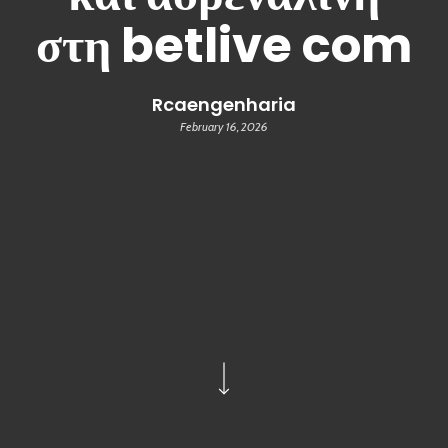
στη betlive com
Rcaengenharia
February 16, 2026