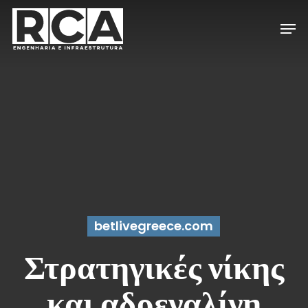
Skip
Men
to
Close
main
Menu
content
betlivegreece.com
Στρατηγικές νίκης
και αδρεναλίνη