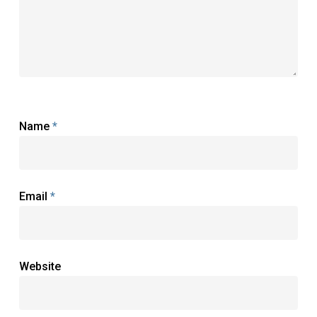
Name
*
Email
*
Website