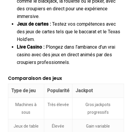
comme le blackjack, la roulette ou le poker, avec
des croupiers en direct pour une expérience
immersive.
Jeux de cartes :
Testez vos compétences avec
des jeux de cartes tels que le baccarat et le Texas
Hold’em.
Live Casino :
Plongez dans l’ambiance d’un vrai
casino avec des jeux en direct animés par des
croupiers professionnels.
Comparaison des jeux
Type de jeu
Popularité
Jackpot
Machines à
Très élevée
Gros jackpots
sous
progressifs
Jeux de table
Élevée
Gain variable