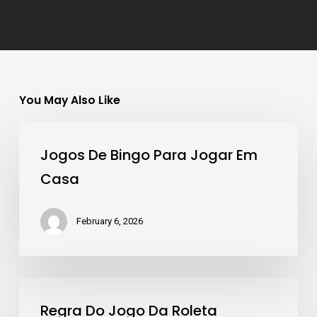
You May Also Like
Jogos De Bingo Para Jogar Em
Casa
February 6, 2026
Regra Do Jogo Da Roleta