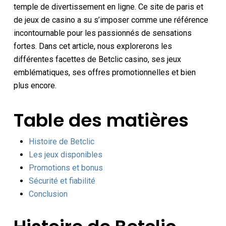
temple de divertissement en ligne. Ce site de paris et
de jeux de casino a su s’imposer comme une référence
incontournable pour les passionnés de sensations
fortes. Dans cet article, nous explorerons les
différentes facettes de Betclic casino, ses jeux
emblématiques, ses offres promotionnelles et bien
plus encore.
Table des matières
Histoire de Betclic
Les jeux disponibles
Promotions et bonus
Sécurité et fiabilité
Conclusion