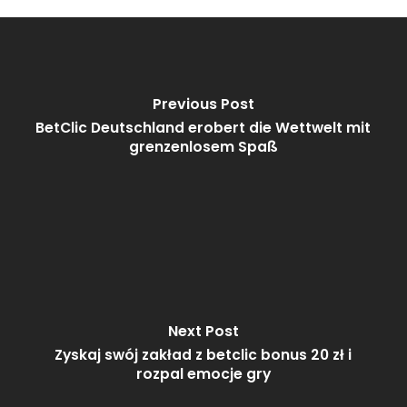
Previous Post
BetClic Deutschland erobert die Wettwelt mit
grenzenlosem Spaß
Next Post
Zyskaj swój zakład z betclic bonus 20 zł i
rozpal emocje gry