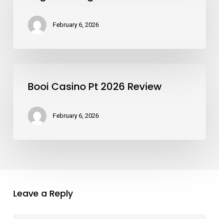
February 6, 2026
Booi Casino Pt 2026 Review
February 6, 2026
Leave a Reply