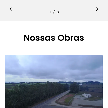
/
1
2
3
3
Nossas Obras