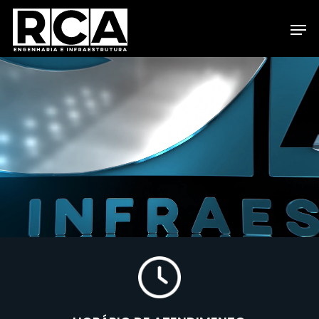
Skip
Men
to
Close
main
Menu
content