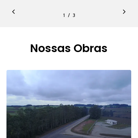
/
1
2
3
3
Nossas Obras