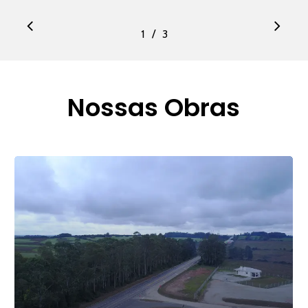
/
1
2
3
3
Nossas Obras